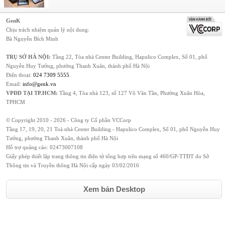
GenK
Chịu trách nhiệm quản lý nội dung:
Bà Nguyễn Bích Minh
TRỤ SỞ HÀ NỘI:
Tầng 22, Tòa nhà Center Building, Hapulico Complex, Số 01, phố
Nguyễn Huy Tưởng, phường Thanh Xuân, thành phố Hà Nội
Điện thoại:
024 7309 5555
.
Email:
info@genk.vn
VPĐD TẠI TP.HCM:
Tầng 4, Tòa nhà 123, số 127 Võ Văn Tần, Phường Xuân Hòa,
TPHCM
© Copyright 2010 - 2026 - Công ty Cổ phần VCCorp
Tầng 17, 19, 20, 21 Toà nhà Center Building - Hapulico Complex, Số 01, phố Nguyễn Huy
Tưởng, phường Thanh Xuân, thành phố Hà Nội
Hỗ trợ quảng cáo:
02473007108
Giấy phép thiết lập trang thông tin điện tử tổng hợp trên mạng số 460/GP-TTĐT do Sở
Thông tin và Truyền thông Hà Nội cấp ngày 03/02/2016
Xem bản Desktop