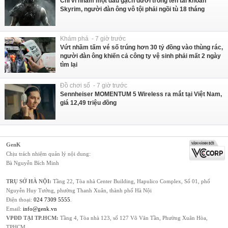
Chỉ vì nhầm một dấu gạch dưới trong tên tài khoản
Skyrim, người đàn ông vô tội phải ngồi tù 18 tháng
Khám phá - 7 giờ trước
Vứt nhầm tấm vé số trúng hơn 30 tỷ đồng vào thùng rác,
người đàn ông khiến cả công ty vệ sinh phải mất 2 ngày
tìm lại
Đồ chơi số - 7 giờ trước
Sennheiser MOMENTUM 5 Wireless ra mắt tại Việt Nam,
giá 12,49 triệu đồng
GenK
Chịu trách nhiệm quản lý nội dung:
Bà Nguyễn Bích Minh
TRỤ SỞ HÀ NỘI:
Tầng 22, Tòa nhà Center Building, Hapulico Complex, Số 01, phố
Nguyễn Huy Tưởng, phường Thanh Xuân, thành phố Hà Nội
Điện thoại:
024 7309 5555
.
Email:
info@genk.vn
VPĐD TẠI TP.HCM:
Tầng 4, Tòa nhà 123, số 127 Võ Văn Tần, Phường Xuân Hòa,
TPHCM