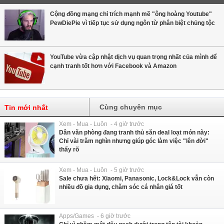
Cộng đồng mạng chỉ trích mạnh mẽ "ông hoàng Youtube"
PewDiePie vì tiếp tục sử dụng ngôn từ phân biệt chủng tộc
YouTube vừa cập nhật dịch vụ quan trọng nhất của mình để
cạnh tranh tốt hơn với Facebook và Amazon
Cùng chuyên mục
Tin mới nhất
Xem - Mua - Luôn - 4 giờ trước
Dân văn phòng đang tranh thủ săn deal loạt món này:
Chỉ vài trăm nghìn nhưng giúp góc làm việc "lên đời"
thấy rõ
Xem - Mua - Luôn - 5 giờ trước
Sale chưa hết: Xiaomi, Panasonic, Lock&Lock vẫn còn
nhiều đồ gia dụng, chăm sóc cá nhân giá tốt
Apps/Games - 6 giờ trước