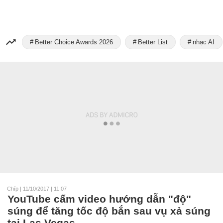
Better Choice Awards 2026
Better List
nhạc AI
Chíp
|
11/10/2017 | 11:07
YouTube cấm video hướng dẫn "độ"
súng để tăng tốc độ bắn sau vụ xả súng
tại Las Vegas