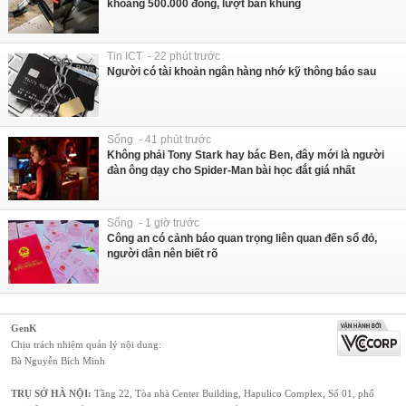
khoảng 500.000 đồng, lượt bán khủng
Tin ICT - 22 phút trước
Người có tài khoản ngân hàng nhớ kỹ thông báo sau
Sống - 41 phút trước
Không phải Tony Stark hay bác Ben, đây mới là người
đàn ông dạy cho Spider-Man bài học đắt giá nhất
Sống - 1 giờ trước
Công an có cảnh báo quan trọng liên quan đến sổ đỏ,
người dân nên biết rõ
GenK
Chịu trách nhiệm quản lý nội dung:
Bà Nguyễn Bích Minh
TRỤ SỞ HÀ NỘI:
Tầng 22, Tòa nhà Center Building, Hapulico Complex, Số 01, phố