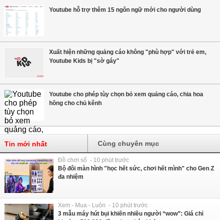
Youtube hỗ trợ thêm 15 ngôn ngữ mới cho người dùng
Xuất hiện những quảng cáo không "phù hợp" với trẻ em,
Youtube Kids bị "sờ gáy"
Youtube cho phép tùy chọn bỏ xem quảng cáo, chia hoa
hồng cho chủ kênh
Cùng chuyên mục
Tin mới nhất
Đồ chơi số - 10 phút trước
Bộ đôi màn hình "học hết sức, chơi hết mình" cho Gen Z
đa nhiệm
Xem - Mua - Luôn - 10 phút trước
3 mẫu máy hút bụi khiến nhiều người “wow”: Giá chỉ