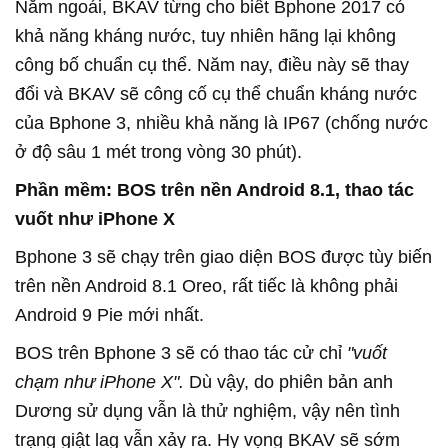
Năm ngoái, BKAV từng cho biết Bphone 2017 có
khả năng kháng nước, tuy nhiên hãng lại không
công bố chuẩn cụ thể. Năm nay, điều này sẽ thay
đổi và BKAV sẽ công cố cụ thể chuẩn kháng nước
của Bphone 3, nhiều khả năng là IP67 (chống nước
ở độ sâu 1 mét trong vòng 30 phút).
Phần mềm: BOS trên nền Android 8.1, thao tác
vuốt như iPhone X
Bphone 3 sẽ chạy trên giao diện BOS được tùy biến
trên nền Android 8.1 Oreo, rất tiếc là không phải
Android 9 Pie mới nhất.
BOS trên Bphone 3 sẽ có thao tác cử chỉ
"vuốt
chạm như iPhone X".
Dù vậy, do phiên bản anh
Dương sử dụng vẫn là thử nghiệm, vậy nên tình
trạng giật lag vẫn xảy ra. Hy vọng BKAV sẽ sớm