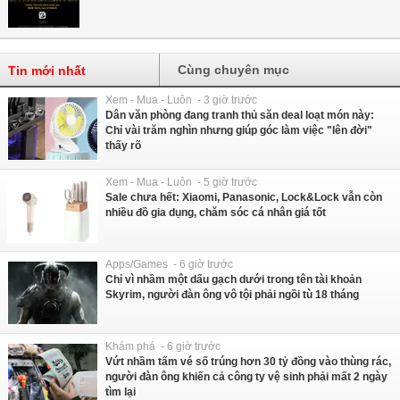
Cùng chuyên mục
Tin mới nhất
Xem - Mua - Luôn - 3 giờ trước
Dân văn phòng đang tranh thủ săn deal loạt món này:
Chỉ vài trăm nghìn nhưng giúp góc làm việc "lên đời"
thấy rõ
Xem - Mua - Luôn - 5 giờ trước
Sale chưa hết: Xiaomi, Panasonic, Lock&Lock vẫn còn
nhiều đồ gia dụng, chăm sóc cá nhân giá tốt
Apps/Games - 6 giờ trước
Chỉ vì nhầm một dấu gạch dưới trong tên tài khoản
Skyrim, người đàn ông vô tội phải ngồi tù 18 tháng
Khám phá - 6 giờ trước
Vứt nhầm tấm vé số trúng hơn 30 tỷ đồng vào thùng rác,
người đàn ông khiến cả công ty vệ sinh phải mất 2 ngày
tìm lại