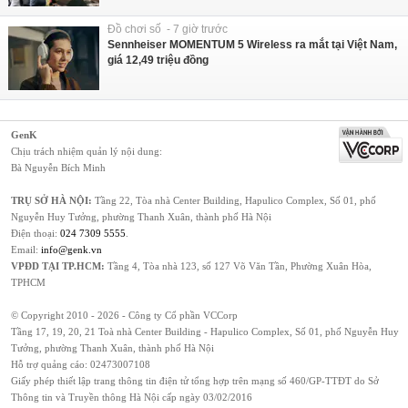
Đồ chơi số - 7 giờ trước
Sennheiser MOMENTUM 5 Wireless ra mắt tại Việt Nam,
giá 12,49 triệu đồng
GenK
Chịu trách nhiệm quản lý nội dung:
Bà Nguyễn Bích Minh
TRỤ SỞ HÀ NỘI:
Tầng 22, Tòa nhà Center Building, Hapulico Complex, Số 01, phố
Nguyễn Huy Tưởng, phường Thanh Xuân, thành phố Hà Nội
Điện thoại:
024 7309 5555
.
Email:
info@genk.vn
VPĐD TẠI TP.HCM:
Tầng 4, Tòa nhà 123, số 127 Võ Văn Tần, Phường Xuân Hòa,
TPHCM
© Copyright 2010 - 2026 - Công ty Cổ phần VCCorp
Tầng 17, 19, 20, 21 Toà nhà Center Building - Hapulico Complex, Số 01, phố Nguyễn Huy
Tưởng, phường Thanh Xuân, thành phố Hà Nội
Hỗ trợ quảng cáo:
02473007108
Giấy phép thiết lập trang thông tin điện tử tổng hợp trên mạng số 460/GP-TTĐT do Sở
Thông tin và Truyền thông Hà Nội cấp ngày 03/02/2016