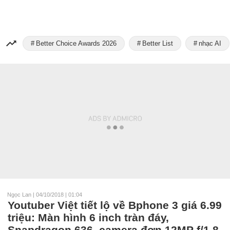
Better Choice Awards 2026
Better List
nhạc AI
Ngọc Lan
|
04/10/2018 | 01:04
Youtuber Việt tiết lộ về Bphone 3 giá 6.99
triệu: Màn hình 6 inch tràn đáy,
Snapdragon 636, camera đơn 12MP f/1.8,