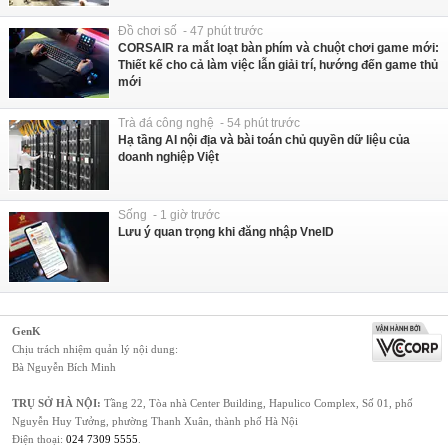
Đồ chơi số - 47 phút trước
CORSAIR ra mắt loạt bàn phím và chuột chơi game mới:
Thiết kế cho cả làm việc lẫn giải trí, hướng đến game thủ
mới
Trà đá công nghệ - 54 phút trước
Hạ tầng AI nội địa và bài toán chủ quyền dữ liệu của
doanh nghiệp Việt
Sống - 1 giờ trước
Lưu ý quan trọng khi đăng nhập VneID
GenK
Chịu trách nhiệm quản lý nội dung:
Bà Nguyễn Bích Minh
TRỤ SỞ HÀ NỘI:
Tầng 22, Tòa nhà Center Building, Hapulico Complex, Số 01, phố
Nguyễn Huy Tưởng, phường Thanh Xuân, thành phố Hà Nội
Điện thoại:
024 7309 5555
.