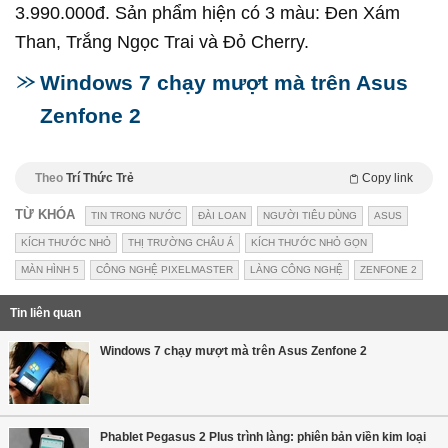
3.990.000đ. Sản phẩm hiện có 3 màu: Đen Xám
Than, Trắng Ngọc Trai và Đỏ Cherry.
Windows 7 chạy mượt mà trên Asus
Zenfone 2
Theo
Trí Thức Trẻ
Copy link
TỪ KHÓA
TIN TRONG NƯỚC
ĐÀI LOAN
NGƯỜI TIÊU DÙNG
ASUS
KÍCH THƯỚC NHỎ
THỊ TRƯỜNG CHÂU Á
KÍCH THƯỚC NHỎ GỌN
MÀN HÌNH 5
CÔNG NGHỆ PIXELMASTER
LÀNG CÔNG NGHỆ
ZENFONE 2
Tin liên quan
Windows 7 chạy mượt mà trên Asus Zenfone 2
Phablet Pegasus 2 Plus trình làng: phiên bản viền kim loại