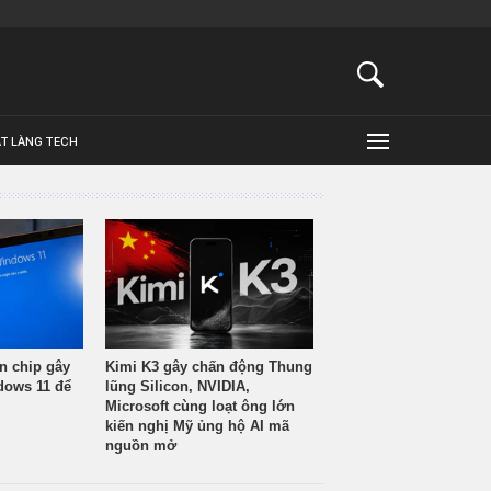
ẬT LÀNG TECH
n chip gây
Kimi K3 gây chấn động Thung
ndows 11 để
lũng Silicon, NVIDIA,
Microsoft cùng loạt ông lớn
kiến nghị Mỹ ủng hộ AI mã
nguồn mở