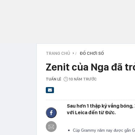
TRANG CHỦ
ĐỒ CHƠI SỐ
›
Zenit của Nga đã tr
TUẤN LÊ
10 NĂM TRƯỚC
Sau hơn 1 thập kỷ vắng bóng, 
với Leica đến từ Đức.
Cúp Grammy năm nay được gắn GoP