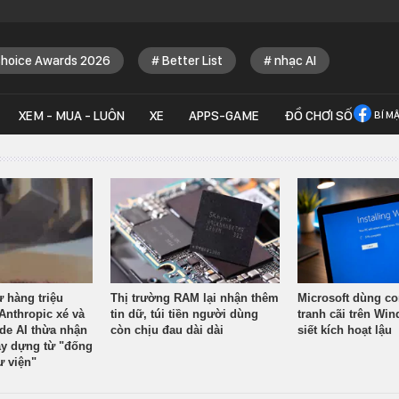
Choice Awards 2026
Better List
nhạc AI
XEM - MUA - LUÔN
XE
APPS-GAME
ĐỒ CHƠI SỐ
BÍ M
ừ hàng triệu
Thị trường RAM lại nhận thêm
Microsoft dùng co
Anthropic xé và
tin dữ, túi tiền người dùng
tranh cãi trên Wi
ude AI thừa nhận
còn chịu đau dài dài
siết kích hoạt lậu
y dựng từ "đống
ư viện"