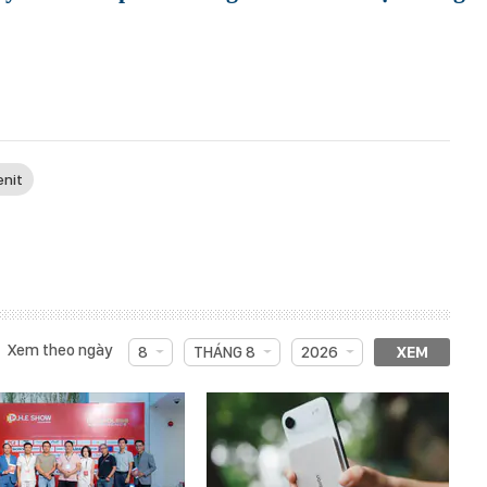
enit
Xem theo ngày
8
THÁNG 8
2026
XEM