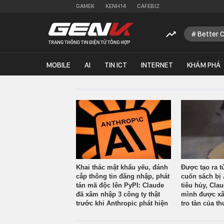
GAMEK
KENH14
CAFEBIZ
Better 
MOBILE
AI
TIN ICT
INTERNET
KHÁM PHÁ
Khai thác mật khẩu yếu, đánh
Được tạo ra t
cắp thông tin đăng nhập, phát
cuốn sách bị 
tán mã độc lên PyPI: Claude
tiêu hủy, Cla
đã xâm nhập 3 công ty thật
mình được xâ
trước khi Anthropic phát hiện
tro tàn của th