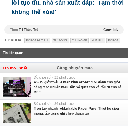
lời tục tĩu, nhà sản xuất đáp: 'Tạm thời
không thể xóa!'
Theo
Trí Thức Trẻ
Copy link
TỪ KHÓA
ROBOT HÚT BỤI
TỰ ĐỘNG
ZULIHOME
HÚT BỤI
ROBOT
Tin liên quan
Cùng chuyên mục
Tin mới nhất
Đồ chơi số - 22 phút trước
ASUS giới thiệu 4 màn hình ProArt mới dành cho giới
sáng tạo: Chuẩn màu, tần số quét cao và tối ưu cho hệ
Mac
Đồ chơi số - 36 phút trước
Trên tay nhanh reMarkable Paper Pure: Thiết kế siêu
mỏng, tập trung ghi chép thuần túy