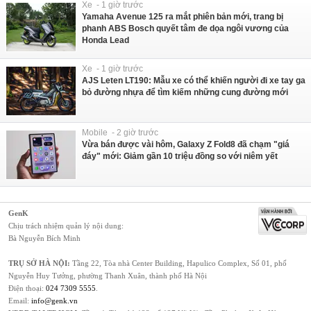
Xe - 1 giờ trước
Yamaha Avenue 125 ra mắt phiên bản mới, trang bị
phanh ABS Bosch quyết tâm đe dọa ngôi vương của
Honda Lead
Xe - 1 giờ trước
AJS Leten LT190: Mẫu xe có thể khiến người đi xe tay ga
bỏ đường nhựa để tìm kiếm những cung đường mới
Mobile - 2 giờ trước
Vừa bán được vài hôm, Galaxy Z Fold8 đã chạm "giá
đáy" mới: Giảm gần 10 triệu đồng so với niêm yết
GenK
Chịu trách nhiệm quản lý nội dung:
Bà Nguyễn Bích Minh
TRỤ SỞ HÀ NỘI:
Tầng 22, Tòa nhà Center Building, Hapulico Complex, Số 01, phố
Nguyễn Huy Tưởng, phường Thanh Xuân, thành phố Hà Nội
Điện thoại:
024 7309 5555
.
Email:
info@genk.vn