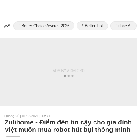
Better Choice Awards 2026
Better List
nhạc AI
Quang Vũ
|
01/03/2021 | 13:30
Zulihome - Điểm đến tin cậy cho gia đình
Việt muốn mua robot hút bụi thông minh