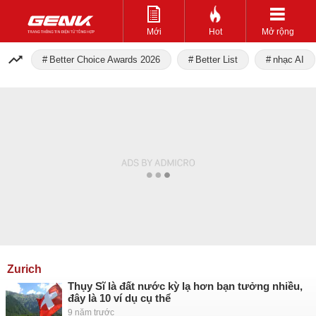
Mới
Hot
Mở rộng
Better Choice Awards 2026
Better List
nhạc AI
Zurich
Thụy Sĩ là đất nước kỳ lạ hơn bạn tưởng nhiều,
đây là 10 ví dụ cụ thể
9 năm trước