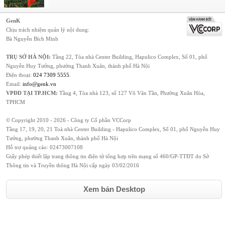
GenK
Chịu trách nhiệm quản lý nội dung:
Bà Nguyễn Bích Minh
TRỤ SỞ HÀ NỘI:
Tầng 22, Tòa nhà Center Building, Hapulico Complex, Số 01, phố
Nguyễn Huy Tưởng, phường Thanh Xuân, thành phố Hà Nội
Điện thoại:
024 7309 5555
.
Email:
info@genk.vn
VPĐD TẠI TP.HCM:
Tầng 4, Tòa nhà 123, số 127 Võ Văn Tần, Phường Xuân Hòa,
TPHCM
© Copyright 2010 - 2026 - Công ty Cổ phần VCCorp
Tầng 17, 19, 20, 21 Toà nhà Center Building - Hapulico Complex, Số 01, phố Nguyễn Huy
Tưởng, phường Thanh Xuân, thành phố Hà Nội
Hỗ trợ quảng cáo:
02473007108
Giấy phép thiết lập trang thông tin điện tử tổng hợp trên mạng số 460/GP-TTĐT do Sở
Thông tin và Truyền thông Hà Nội cấp ngày 03/02/2016
Xem bản Desktop