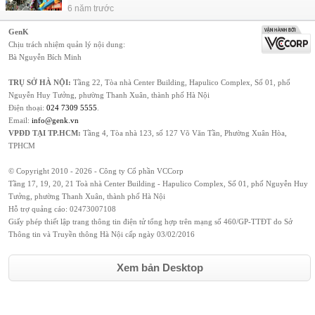
6 năm trước
GenK
Chịu trách nhiệm quản lý nội dung:
Bà Nguyễn Bích Minh
TRỤ SỞ HÀ NỘI:
Tầng 22, Tòa nhà Center Building, Hapulico Complex, Số 01, phố
Nguyễn Huy Tưởng, phường Thanh Xuân, thành phố Hà Nội
Điện thoại:
024 7309 5555
.
Email:
info@genk.vn
VPĐD TẠI TP.HCM:
Tầng 4, Tòa nhà 123, số 127 Võ Văn Tần, Phường Xuân Hòa,
TPHCM
© Copyright 2010 - 2026 - Công ty Cổ phần VCCorp
Tầng 17, 19, 20, 21 Toà nhà Center Building - Hapulico Complex, Số 01, phố Nguyễn Huy
Tưởng, phường Thanh Xuân, thành phố Hà Nội
Hỗ trợ quảng cáo:
02473007108
Giấy phép thiết lập trang thông tin điện tử tổng hợp trên mạng số 460/GP-TTĐT do Sở
Thông tin và Truyền thông Hà Nội cấp ngày 03/02/2016
Xem bản Desktop