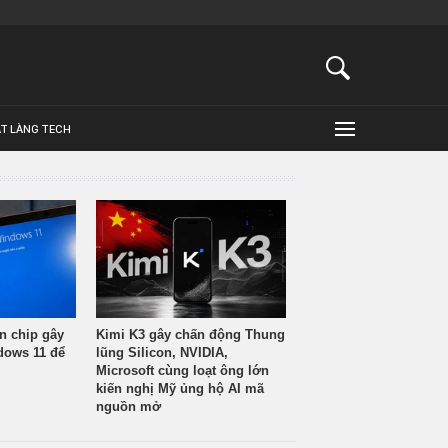
ẬT LÀNG TECH
n chip gây
Kimi K3 gây chấn động Thung
ndows 11 để
lũng Silicon, NVIDIA,
Microsoft cùng loạt ông lớn
kiến nghị Mỹ ủng hộ AI mã
nguồn mở