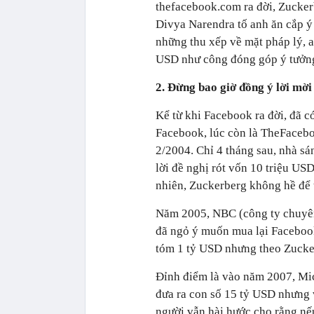
thefacebook.com ra đời, Zuckerb
Divya Narendra tố anh ăn cắp ý 
những thu xếp về mặt pháp lý, a
USD như công đóng góp ý tưởn
2. Đừng bao giờ đồng ý lời mời
Kể từ khi Facebook ra đời, đã c
Facebook, lúc còn là TheFaceboo
2/2004. Chỉ 4 tháng sau, nhà s
lời đề nghị rót vốn 10 triệu US
nhiên, Zuckerberg không hề để t
Năm 2005, NBC (công ty chuyên
đã ngỏ ý muốn mua lại Faceboo
tóm 1 tỷ USD nhưng theo Zucke
Đỉnh điểm là vào năm 2007, Mic
đưa ra con số 15 tỷ USD nhưng 
người vẫn hài hước cho rằng n