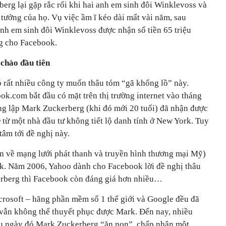
erg lại gặp rắc rối khi hai anh em sinh đôi Winklevoss và
tưởng của họ. Vụ việc ầm ĩ kéo dài mất vài năm, sau
nh em sinh đôi Winklevoss được nhận số tiền 65 triệu
g cho Facebook.
 chào đầu tiên
ó rất nhiều công ty muốn thâu tóm “gã khổng lồ” này.
k.com bắt đầu có mặt trên thị trường internet vào tháng
áng lập Mark Zuckerberg (khi đó mới 20 tuổi) đã nhận được
D từ một nhà đầu tư không tiết lộ danh tính ở New York. Tuy
âm tới đề nghị này.
 về mạng lưới phát thanh và truyền hình thương mại Mỹ)
k. Năm 2006, Yahoo dành cho Facebook lời đề nghị thâu
rberg thì Facebook còn đáng giá hơn nhiều…
rosoft – hãng phần mềm số 1 thế giới và Google đều đã
vẫn không thể thuyết phục được Mark. Đến nay, nhiều
ếu ngày đó Mark Zuckerberg “ăn non”, chấp nhận một