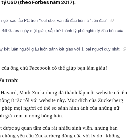
54 tỷ USD (theo Forbes năm 2017).
ngôi sao lắp PC trên YouTube, vấn đề đầu tiên là "tiền đâu"
Bill Gates ngày một giàu, sắp trở thành tỷ phú nghìn tỷ đầu tiên của
y kết luận người giàu luôn tránh kết giao với 1 loại người duy nhất
0 của ông chủ Facebook có thể giúp bạn làm giàu!
ến trước
c Havard, Mark Zuckerberg đã thành lập một website có tên
ông ít rắc rối với website này. Mục đích của Zuckerberg
 phép mọi người có thể so sánh hình ảnh của những nữ
nh giá xem ai nóng bỏng hơn.
t được sự quan tâm của rất nhiều sinh viên, nhưng ban
h chóng yêu cầu Zuckerberg đóng cửa với lý do “không