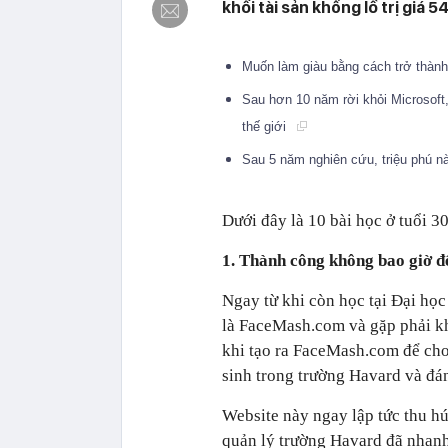
khối tài sản khổng lồ trị giá 
Muốn làm giàu bằng cách trở thành 
Sau hơn 10 năm rời khỏi Microsoft, 
thế giới
Sau 5 năm nghiên cứu, triệu phú nà
Dưới đây là 10 bài học ở tuổi 3
1. Thành công không bao giờ đ
Ngay từ khi còn học tại Đại họ
là FaceMash.com và gặp phải kh
khi tạo ra FaceMash.com để cho
sinh trong trường Havard và đá
Website này ngay lập tức thu hú
quản lý trường Havard đã nhan