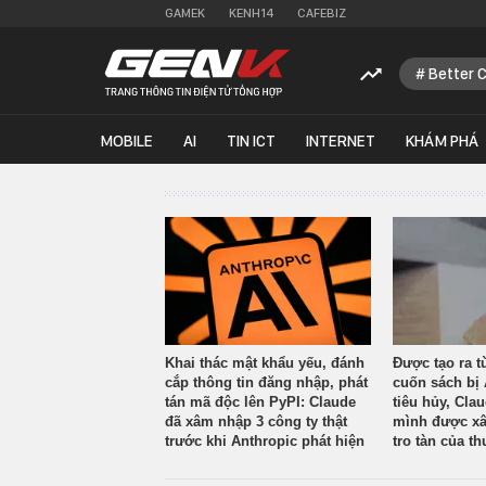
GAMEK
KENH14
CAFEBIZ
Better 
MOBILE
AI
TIN ICT
INTERNET
KHÁM PHÁ
Khai thác mật khẩu yếu, đánh
Được tạo ra t
cắp thông tin đăng nhập, phát
cuốn sách bị 
tán mã độc lên PyPI: Claude
tiêu hủy, Cla
đã xâm nhập 3 công ty thật
mình được xâ
trước khi Anthropic phát hiện
tro tàn của th