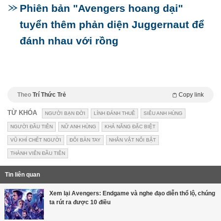
Phiên bản "Avengers hoang dại"
tuyển thêm phản diện Juggernaut để
đánh nhau với rồng
Theo
Trí Thức Trẻ
Copy link
TỪ KHÓA
NGƯỜI BẠN ĐỜI
LÍNH ĐÁNH THUÊ
SIÊU ANH HÙNG
NGƯỜI ĐẦU TIÊN
NỮ ANH HÙNG
KHẢ NĂNG ĐẶC BIỆT
VŨ KHÍ CHẾT NGƯỜI
ĐÔI BÀN TAY
NHÂN VẬT NỔI BẬT
THÀNH VIÊN ĐẦU TIÊN
Tin liên quan
Xem lại Avengers: Endgame và nghe đạo diễn thổ lộ, chúng
ta rút ra được 10 điều