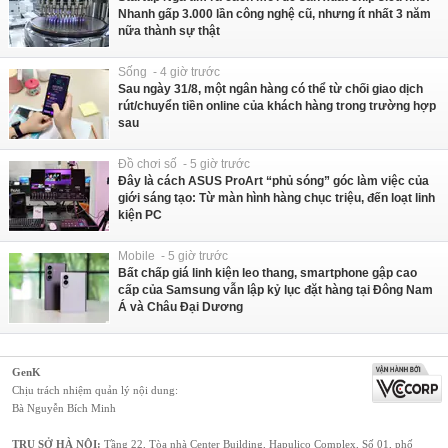
Nhanh gấp 3.000 lần công nghệ cũ, nhưng ít nhất 3 năm
nữa thành sự thật
Sống - 4 giờ trước
Sau ngày 31/8, một ngân hàng có thể từ chối giao dịch
rút/chuyển tiền online của khách hàng trong trường hợp
sau
Đồ chơi số - 5 giờ trước
Đây là cách ASUS ProArt “phủ sóng” góc làm việc của
giới sáng tạo: Từ màn hình hàng chục triệu, đến loạt linh
kiện PC
Mobile - 5 giờ trước
Bất chấp giá linh kiện leo thang, smartphone gập cao
cấp của Samsung vẫn lập kỷ lục đặt hàng tại Đông Nam
Á và Châu Đại Dương
GenK
Chịu trách nhiệm quản lý nội dung:
Bà Nguyễn Bích Minh
TRỤ SỞ HÀ NỘI:
Tầng 22, Tòa nhà Center Building, Hapulico Complex, Số 01, phố