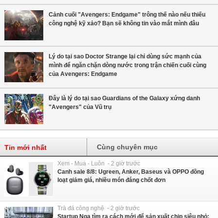
Cảnh cuối "Avengers: Endgame" trông thế nào nếu thiếu
công nghệ kỹ xảo? Bạn sẽ không tin vào mắt mình đâu
Lý do tại sao Doctor Strange lại chỉ dùng sức mạnh của
mình để ngăn chặn dòng nước trong trận chiến cuối cùng
của Avengers: Endgame
Đây là lý do tại sao Guardians of the Galaxy xứng danh
"Avengers" của Vũ trụ
Cùng chuyên mục
Tin mới nhất
Xem - Mua - Luôn - 2 giờ trước
Canh sale 8/8: Ugreen, Anker, Baseus và OPPO đồng
loạt giảm giá, nhiều món đáng chốt đơn
Trà đá công nghệ - 2 giờ trước
Startup Nga tìm ra cách mới để sản xuất chip siêu nhỏ: