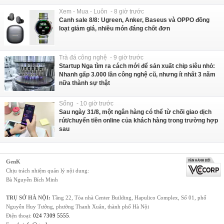
Xem - Mua - Luôn - 8 giờ trước
Canh sale 8/8: Ugreen, Anker, Baseus và OPPO đồng
loạt giảm giá, nhiều món đáng chốt đơn
Trà đá công nghệ - 9 giờ trước
Startup Nga tìm ra cách mới để sản xuất chip siêu nhỏ:
Nhanh gấp 3.000 lần công nghệ cũ, nhưng ít nhất 3 năm
nữa thành sự thật
Sống - 10 giờ trước
Sau ngày 31/8, một ngân hàng có thể từ chối giao dịch
rút/chuyển tiền online của khách hàng trong trường hợp
sau
GenK
Chịu trách nhiệm quản lý nội dung:
Bà Nguyễn Bích Minh
TRỤ SỞ HÀ NỘI:
Tầng 22, Tòa nhà Center Building, Hapulico Complex, Số 01, phố
Nguyễn Huy Tưởng, phường Thanh Xuân, thành phố Hà Nội
Điện thoại:
024 7309 5555
.