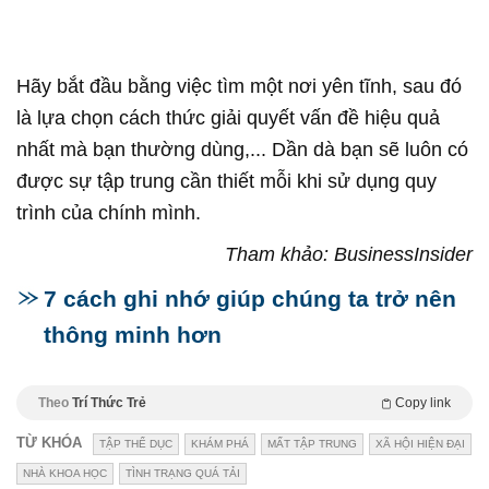
Hãy bắt đầu bằng việc tìm một nơi yên tĩnh, sau đó
là lựa chọn cách thức giải quyết vấn đề hiệu quả
nhất mà bạn thường dùng,... Dần dà bạn sẽ luôn có
được sự tập trung cần thiết mỗi khi sử dụng quy
trình của chính mình.
Tham khảo: BusinessInsider
7 cách ghi nhớ giúp chúng ta trở nên
thông minh hơn
Theo
Trí Thức Trẻ
Copy link
TỪ KHÓA
TẬP THỂ DỤC
KHÁM PHÁ
MẤT TẬP TRUNG
XÃ HỘI HIỆN ĐẠI
NHÀ KHOA HỌC
TÌNH TRẠNG QUÁ TẢI