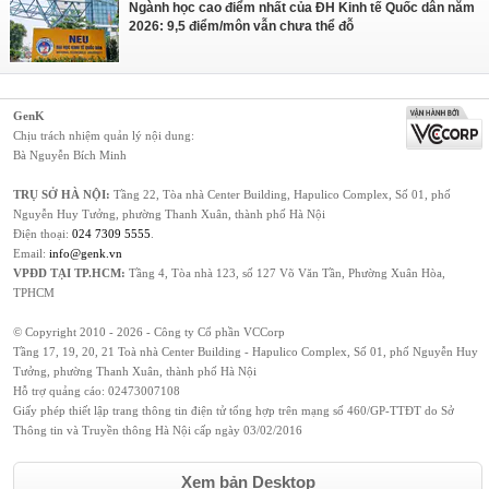
Ngành học cao điểm nhất của ĐH Kinh tế Quốc dân năm
2026: 9,5 điểm/môn vẫn chưa thể đỗ
GenK
Chịu trách nhiệm quản lý nội dung:
Bà Nguyễn Bích Minh
TRỤ SỞ HÀ NỘI:
Tầng 22, Tòa nhà Center Building, Hapulico Complex, Số 01, phố
Nguyễn Huy Tưởng, phường Thanh Xuân, thành phố Hà Nội
Điện thoại:
024 7309 5555
.
Email:
info@genk.vn
VPĐD TẠI TP.HCM:
Tầng 4, Tòa nhà 123, số 127 Võ Văn Tần, Phường Xuân Hòa,
TPHCM
© Copyright 2010 - 2026 - Công ty Cổ phần VCCorp
Tầng 17, 19, 20, 21 Toà nhà Center Building - Hapulico Complex, Số 01, phố Nguyễn Huy
Tưởng, phường Thanh Xuân, thành phố Hà Nội
Hỗ trợ quảng cáo:
02473007108
Giấy phép thiết lập trang thông tin điện tử tổng hợp trên mạng số 460/GP-TTĐT do Sở
Thông tin và Truyền thông Hà Nội cấp ngày 03/02/2016
Xem bản Desktop