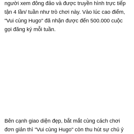
người xem đông đảo và được truyền hình trực tiếp
tận 4 lần/ tuần như trò chơi này. Vào lúc cao điểm,
"Vui cùng Hugo" đã nhận được đến 500.000 cuộc
gọi đăng ký mỗi tuần.
Bên cạnh giao diện đẹp, bắt mắt cùng cách chơi
đơn giản thì "Vui cùng Hugo" còn thu hút sự chú ý