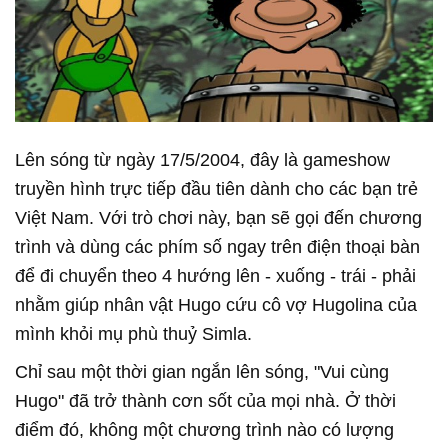
Lên sóng từ ngày 17/5/2004, đây là gameshow
truyền hình trực tiếp đầu tiên dành cho các bạn trẻ
Việt Nam. Với trò chơi này, bạn sẽ gọi đến chương
trình và dùng các phím số ngay trên điện thoại bàn
để đi chuyển theo 4 hướng lên - xuống - trái - phải
nhằm giúp nhân vật Hugo cứu cô vợ Hugolina của
mình khỏi mụ phù thuỷ Simla.
Chỉ sau một thời gian ngắn lên sóng, "Vui cùng
Hugo" đã trở thành cơn sốt của mọi nhà. Ở thời
điểm đó, không một chương trình nào có lượng