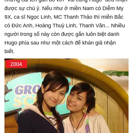
được sự chú ý. Nếu như ở miền Nam có Diễm My
9X, ca sĩ Ngọc Linh, MC Thanh Thảo thì miền Bắc
có Đức Anh, Hoàng Thuỳ Linh, Thanh Vân... Nhiều
người trong số này còn được gắn luôn biệt danh
Hugo phía sau như một cách để khán giả nhận
biết.