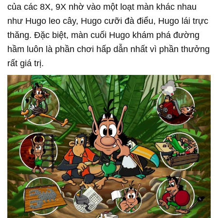
của các 8X, 9X nhờ vào một loạt màn khác nhau
như Hugo leo cây, Hugo cưỡi đà điểu, Hugo lái trực
thăng. Đặc biệt, màn cuối Hugo khám phá đường
hầm luôn là phần chơi hấp dẫn nhất vì phần thưởng
rất giá trị.