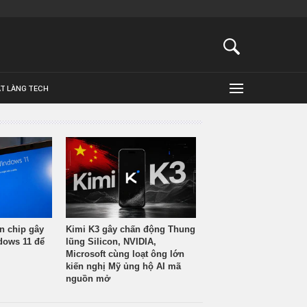
ẬT LÀNG TECH
n chip gây
Kimi K3 gây chấn động Thung
ndows 11 để
lũng Silicon, NVIDIA,
Microsoft cùng loạt ông lớn
kiến nghị Mỹ ủng hộ AI mã
nguồn mở