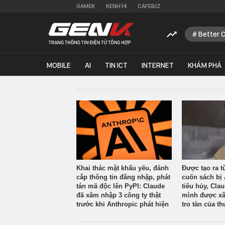
GAMEK
KENH14
CAFEBIZ
Better 
MOBILE
AI
TIN ICT
INTERNET
KHÁM PHÁ
Khai thác mật khẩu yếu, đánh
Được tạo ra t
cắp thông tin đăng nhập, phát
cuốn sách bị 
tán mã độc lên PyPI: Claude
tiêu hủy, Cla
đã xâm nhập 3 công ty thật
mình được xâ
trước khi Anthropic phát hiện
tro tàn của th