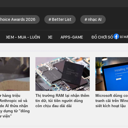
Choice Awards 2026
Better List
nhạc AI
XEM - MUA - LUÔN
XE
APPS-GAME
ĐỒ CHƠI SỐ
BÍ M
ừ hàng triệu
Thị trường RAM lại nhận thêm
Microsoft dùng co
Anthropic xé và
tin dữ, túi tiền người dùng
tranh cãi trên Wi
ude AI thừa nhận
còn chịu đau dài dài
siết kích hoạt lậu
y dựng từ "đống
ư viện"