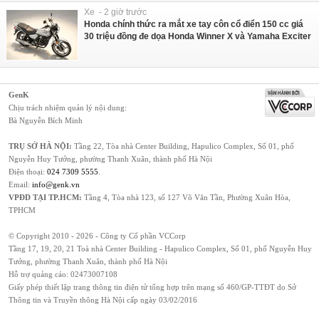
Xe - 2 giờ trước
Honda chính thức ra mắt xe tay côn cổ điển 150 cc giá
30 triệu đồng đe dọa Honda Winner X và Yamaha Exciter
GenK
Chịu trách nhiệm quản lý nội dung:
Bà Nguyễn Bích Minh
TRỤ SỞ HÀ NỘI:
Tầng 22, Tòa nhà Center Building, Hapulico Complex, Số 01, phố
Nguyễn Huy Tưởng, phường Thanh Xuân, thành phố Hà Nội
Điện thoại:
024 7309 5555
.
Email:
info@genk.vn
VPĐD TẠI TP.HCM:
Tầng 4, Tòa nhà 123, số 127 Võ Văn Tần, Phường Xuân Hòa,
TPHCM
© Copyright 2010 - 2026 - Công ty Cổ phần VCCorp
Tầng 17, 19, 20, 21 Toà nhà Center Building - Hapulico Complex, Số 01, phố Nguyễn Huy
Tưởng, phường Thanh Xuân, thành phố Hà Nội
Hỗ trợ quảng cáo:
02473007108
Giấy phép thiết lập trang thông tin điện tử tổng hợp trên mạng số 460/GP-TTĐT do Sở
Thông tin và Truyền thông Hà Nội cấp ngày 03/02/2016