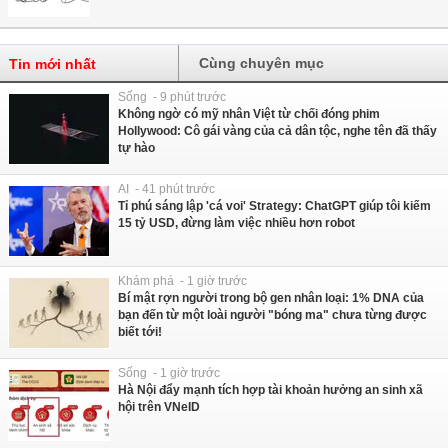
Cùng chuyên mục
Tin mới nhất
Sống - 9 phút trước
Không ngờ có mỹ nhân Việt từ chối đóng phim
Hollywood: Cô gái vàng của cả dân tộc, nghe tên đã thấy
tự hào
AI - 41 phút trước
Tỉ phú sáng lập 'cá voi' Strategy: ChatGPT giúp tôi kiếm
15 tỷ USD, đừng làm việc nhiều hơn robot
Khám phá - 1 giờ trước
Bí mật rợn người trong bộ gen nhân loại: 1% DNA của
bạn đến từ một loài người "bóng ma" chưa từng được
biết tới!
Sống - 1 giờ trước
Hà Nội đẩy mạnh tích hợp tài khoản hưởng an sinh xã
hội trên VNeID