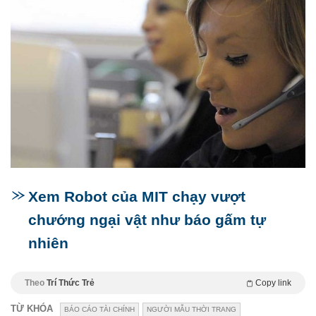
Xem Robot của MIT chạy vượt
chướng ngại vật như báo gấm tự
nhiên
Theo
Trí Thức Trẻ
Copy link
TỪ KHÓA
BÁO CÁO TÀI CHÍNH
NGƯỜI MẪU THỜI TRANG