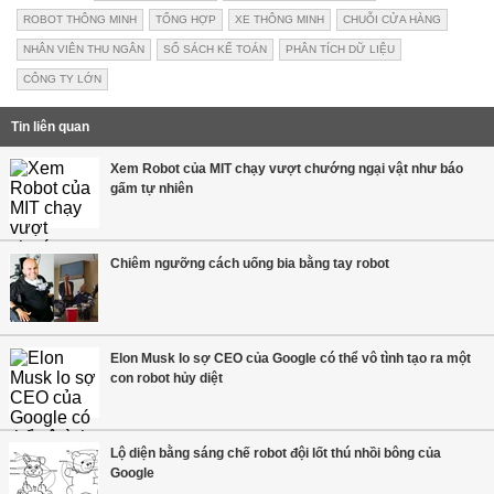
ROBOT THÔNG MINH
TỔNG HỢP
XE THÔNG MINH
CHUỖI CỬA HÀNG
NHÂN VIÊN THU NGÂN
SỔ SÁCH KẾ TOÁN
PHÂN TÍCH DỮ LIỆU
CÔNG TY LỚN
Tin liên quan
Xem Robot của MIT chạy vượt chướng ngại vật như báo
gấm tự nhiên
Chiêm ngưỡng cách uống bia bằng tay robot
Elon Musk lo sợ CEO của Google có thể vô tình tạo ra một
con robot hủy diệt
Lộ diện bằng sáng chế robot đội lốt thú nhồi bông của
Google