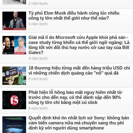
2 năm trước
Tỷ phú Elon Musk điều hành cùng lúc nhiều
công ty lớn nhất thế giới như thế nào?
4 năm trước
Giải mã lí do Microsoft cứu Apple khỏi phá sản -
case study từng khiến cả thế giới ngỡ ngàng: Là
lòng tốt với đối thủ hay nước cờ cao tay của Bill
Gates?
4 năm trước
18 thương hiệu từng mất đến hàng triệu USD chỉ
vì những chiến dịch quảng cáo "nổ" quá đà
6 năm trước
Phát hiện lỗ hổng bảo mật nguy hiểm nhất từ
trước cho đến nay, có thể đánh sập đến 90%
công ty lớn chỉ bằng một cú click
6 năm trước
Quyết định khó tin nhất lịch sử Sony: không bán
cảm biến camera nữa mà chuyển sang thu phí
định kỳ với người dùng smartphone