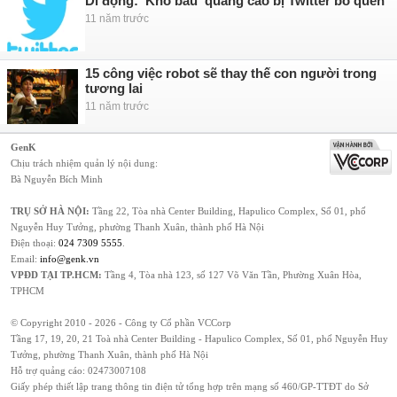
Di động: 'Kho báu' quảng cáo bị Twitter bỏ quên
11 năm trước
15 công việc robot sẽ thay thế con người trong
tương lai
11 năm trước
GenK
Chịu trách nhiệm quản lý nội dung:
Bà Nguyễn Bích Minh
TRỤ SỞ HÀ NỘI:
Tầng 22, Tòa nhà Center Building, Hapulico Complex, Số 01, phố
Nguyễn Huy Tưởng, phường Thanh Xuân, thành phố Hà Nội
Điện thoại:
024 7309 5555
.
Email:
info@genk.vn
VPĐD TẠI TP.HCM:
Tầng 4, Tòa nhà 123, số 127 Võ Văn Tần, Phường Xuân Hòa,
TPHCM
© Copyright 2010 - 2026 - Công ty Cổ phần VCCorp
Tầng 17, 19, 20, 21 Toà nhà Center Building - Hapulico Complex, Số 01, phố Nguyễn Huy
Tưởng, phường Thanh Xuân, thành phố Hà Nội
Hỗ trợ quảng cáo:
02473007108
Giấy phép thiết lập trang thông tin điện tử tổng hợp trên mạng số 460/GP-TTĐT do Sở