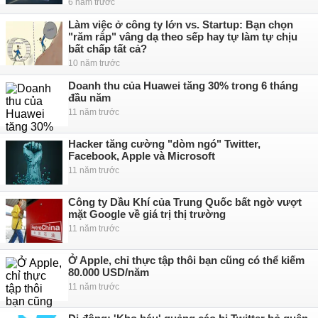
6 năm trước
Làm việc ở công ty lớn vs. Startup: Bạn chọn
"răm rắp" vâng dạ theo sếp hay tự làm tự chịu
bất chấp tất cả?
10 năm trước
Doanh thu của Huawei tăng 30% trong 6 tháng
đầu năm
11 năm trước
Hacker tăng cường "dòm ngó" Twitter,
Facebook, Apple và Microsoft
11 năm trước
Công ty Dầu Khí của Trung Quốc bất ngờ vượt
mặt Google về giá trị thị trường
11 năm trước
Ở Apple, chỉ thực tập thôi bạn cũng có thể kiếm
80.000 USD/năm
11 năm trước