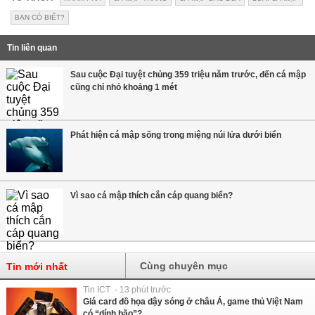
BẠN CÓ BIẾT?
Tin liên quan
Sau cuộc Đại tuyệt chủng 359 triệu năm trước, đến cá mập
cũng chỉ nhỏ khoảng 1 mét
Phát hiện cá mập sống trong miệng núi lửa dưới biển
Vì sao cá mập thích cắn cáp quang biển?
Cùng chuyên mục
Tin mới nhất
Tin ICT - 13 phút trước
Giá card đồ họa dậy sóng ở châu Á, game thủ Việt Nam
có “dính bão”?