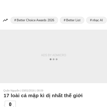
Better Choice Awards 2026
Better List
nhạc AI
Quân Nguyễn
|
03/01/2016 | 08:09
17 loài cá mập kì dị nhất thế giới
0