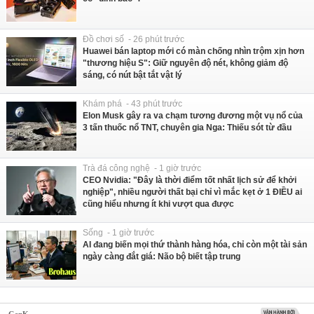
Đồ chơi số - 26 phút trước
Huawei bán laptop mới có màn chống nhìn trộm xịn hơn
"thương hiệu S": Giữ nguyên độ nét, không giảm độ
sáng, có nút bật tắt vật lý
Khám phá - 43 phút trước
Elon Musk gây ra va chạm tương đương một vụ nổ của
3 tấn thuốc nổ TNT, chuyên gia Nga: Thiếu sót từ đầu
Trà đá công nghệ - 1 giờ trước
CEO Nvidia: "Đây là thời điểm tốt nhất lịch sử để khởi
nghiệp", nhiều người thất bại chỉ vì mắc kẹt ở 1 ĐIỀU ai
cũng hiểu nhưng ít khi vượt qua được
Sống - 1 giờ trước
AI đang biến mọi thứ thành hàng hóa, chỉ còn một tài sản
ngày càng đắt giá: Não bộ biết tập trung