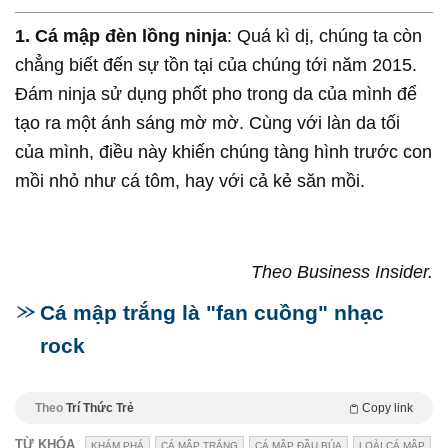
1. Cá mập đèn lồng ninja
: Quá kì dị, chúng ta còn
chẳng biết đến sự tồn tại của chúng tới năm 2015.
Đám ninja sử dụng phốt pho trong da của mình để
tạo ra một ánh sáng mờ mờ. Cùng với làn da tối
của mình, điều này khiến chúng tàng hình trước con
mồi nhỏ như cá tôm, hay với cả kẻ săn mồi.
Theo Business Insider.
Cá mập trắng là "fan cuồng" nhạc
rock
Theo
Trí Thức Trẻ
Copy link
TỪ KHÓA
KHÁM PHÁ
CÁ MẬP TRẮNG
CÁ MẬP ĐẦU BÚA
LOÀI CÁ MẬP