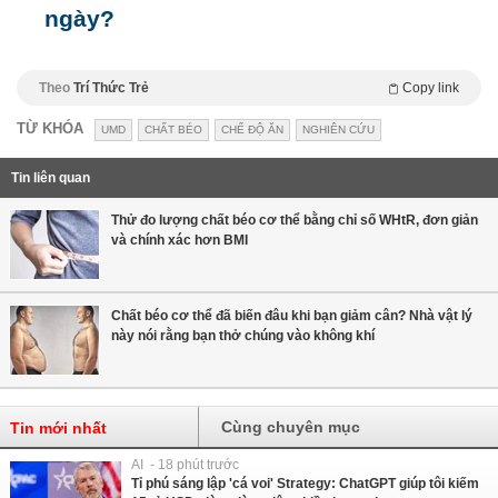
ngày?
Theo
Trí Thức Trẻ
Copy link
TỪ KHÓA
UMD
CHẤT BÉO
CHẾ ĐỘ ĂN
NGHIÊN CỨU
Tin liên quan
Thử đo lượng chất béo cơ thể bằng chỉ số WHtR, đơn giản
và chính xác hơn BMI
Chất béo cơ thể đã biến đâu khi bạn giảm cân? Nhà vật lý
này nói rằng bạn thở chúng vào không khí
Cùng chuyên mục
Tin mới nhất
AI - 18 phút trước
Tỉ phú sáng lập 'cá voi' Strategy: ChatGPT giúp tôi kiếm