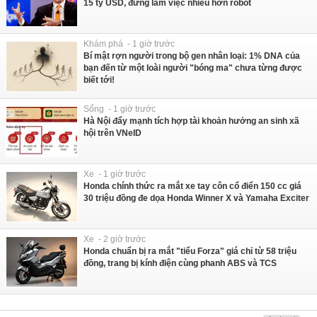
15 tỷ USD, đừng làm việc nhiều hơn robot
Khám phá - 1 giờ trước
Bí mật rợn người trong bộ gen nhân loại: 1% DNA của
bạn đến từ một loài người "bóng ma" chưa từng được
biết tới!
Sống - 1 giờ trước
Hà Nội đẩy mạnh tích hợp tài khoản hưởng an sinh xã
hội trên VNeID
Xe - 1 giờ trước
Honda chính thức ra mắt xe tay côn cổ điển 150 cc giá
30 triệu đồng đe dọa Honda Winner X và Yamaha Exciter
Xe - 2 giờ trước
Honda chuẩn bị ra mắt "tiểu Forza" giá chỉ từ 58 triệu
đồng, trang bị kính điện cùng phanh ABS và TCS