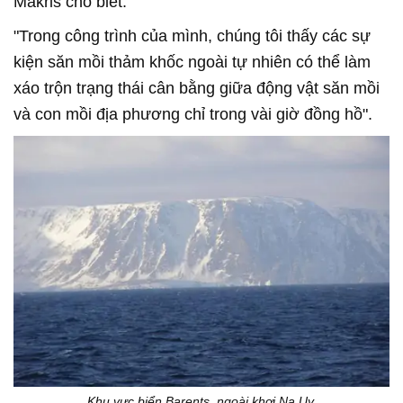
Makris cho biết.
"Trong công trình của mình, chúng tôi thấy các sự
kiện săn mồi thảm khốc ngoài tự nhiên có thể làm
xáo trộn trạng thái cân bằng giữa động vật săn mồi
và con mồi địa phương chỉ trong vài giờ đồng hồ".
Khu vực biển Barents, ngoài khơi Na Uy.