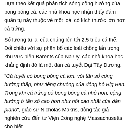
Dựa theo kết quả phân tích sóng cộng hưởng của
bong bóng cá, các nhà khoa học nhận thấy đám
quần tụ này thuộc về một loài có kích thước lớn hơn
cá trứng.
Số lượng tụ lại của chúng lên tới 2,5 triệu cá thể.
Đối chiếu với sự phân bố các loài chồng lấn trong
khu vực biển Barents của Na Uy, các nhà khoa học
khẳng định đó là một đàn cá tuyết Đại Tây Dương.
"
Cá tuyết có bong bóng cá lớn, với tần số cộng
hưởng thấp, như tiếng chuông của đồng hồ Big Ben.
Trong khi cá trứng có bong bóng cá nhỏ hơn, cộng
hưởng ở tần số cao hơn như nốt cao nhất của đàn
piano
", giáo sư Nicholas Makris, đồng tác giả
nghiên cứu đến từ Viện Công nghệ Massachusetts
cho biết.