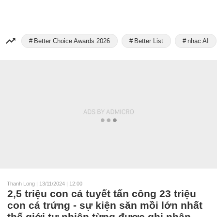
Better Choice Awards 2026
Better List
nhạc AI
Thanh Long
|
13/11/2024 | 12:00
2,5 triệu con cá tuyết tấn công 23 triệu
con cá trứng - sự kiện săn mồi lớn nhất
thế giới tự nhiên từng được ghi nhận