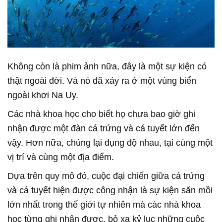
Không còn là phim ảnh nữa, đây là một sự kiện có
thật ngoài đời. Và nó đã xảy ra ở một vùng biển
ngoài khơi Na Uy.
Các nhà khoa học cho biết họ chưa bao giờ ghi
nhận được một đàn cá trứng và cá tuyết lớn đến
vậy. Hơn nữa, chúng lại đụng độ nhau, tại cùng một
vị trí và cùng một địa điểm.
Dựa trên quy mô đó, cuộc đại chiến giữa cá trứng
và cá tuyết hiện được công nhận là sự kiện săn mồi
lớn nhất trong thế giới tự nhiên mà các nhà khoa
học từng ghi nhận được, bỏ xa kỷ lục những cuộc