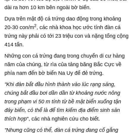
dài ra hơn 10 km bên ngoài bờ biển.
Dựa trên mật độ cá trứng dao động trong khoảng
2
20-30 con/m
, các nhà khoa học ước tính đàn cá
trứng này phải có tới 23 triệu con và nặng tổng cộng
414 tấn.
Những con cá trứng đang trong chuyến di cư hàng
năm của chúng, từ rìa của tảng băng Bắc Cực về
phía nam đến bờ biển Na Uy để đẻ trứng.
"Khi đàn bắt đầu hình thành vào lúc rạng sáng,
chúng bắt đầu bơi dần dần từ khoảng nước nông
trong phạm vi 50 m tính từ bề mặt biển xuống tận
đáy biển, có thể là để tìm kiếm địa điểm sinh sản
thích hợp
", các nhà nghiên cứu cho biết.
"Nhưng cũng có thể, đàn cá trứng đang cố gắng