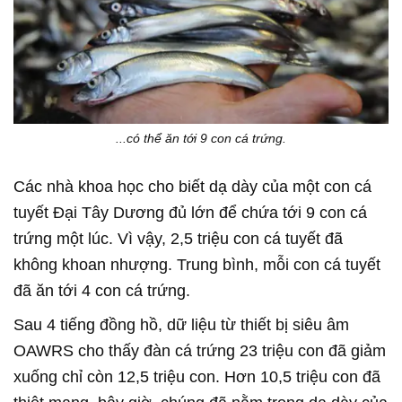
...có thể ăn tới 9 con cá trứng.
Các nhà khoa học cho biết dạ dày của một con cá
tuyết Đại Tây Dương đủ lớn để chứa tới 9 con cá
trứng một lúc. Vì vậy, 2,5 triệu con cá tuyết đã
không khoan nhượng. Trung bình, mỗi con cá tuyết
đã ăn tới 4 con cá trứng.
Sau 4 tiếng đồng hồ, dữ liệu từ thiết bị siêu âm
OAWRS cho thấy đàn cá trứng 23 triệu con đã giảm
xuống chỉ còn 12,5 triệu con. Hơn 10,5 triệu con đã