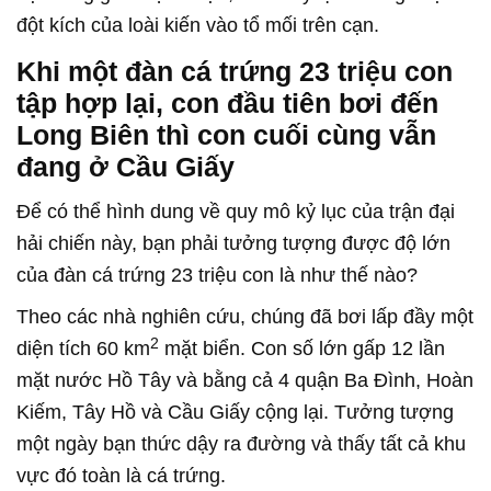
đột kích của loài kiến vào tổ mối trên cạn.
Khi một đàn cá trứng 23 triệu con
tập hợp lại, con đầu tiên bơi đến
Long Biên thì con cuối cùng vẫn
đang ở Cầu Giấy
Để có thể hình dung về quy mô kỷ lục của trận đại
hải chiến này, bạn phải tưởng tượng được độ lớn
của đàn cá trứng 23 triệu con là như thế nào?
Theo các nhà nghiên cứu, chúng đã bơi lấp đầy một
2
diện tích 60 km
mặt biển. Con số lớn gấp 12 lần
mặt nước Hồ Tây và bằng cả 4 quận Ba Đình, Hoàn
Kiếm, Tây Hồ và Cầu Giấy cộng lại. Tưởng tượng
một ngày bạn thức dậy ra đường và thấy tất cả khu
vực đó toàn là cá trứng.