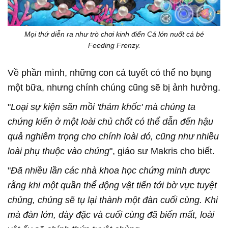
Mọi thứ diễn ra như trò chơi kinh điển Cá lớn nuốt cá bé
Feeding Frenzy.
Về phần mình, những con cá tuyết có thể no bụng
một bữa, nhưng chính chúng cũng sẽ bị ảnh hưởng.
"
Loại sự kiện săn mồi 'thảm khốc' mà chúng ta
chứng kiến ở một loài chủ chốt có thể dẫn đến hậu
quả nghiêm trọng cho chính loài đó, cũng như nhiều
loài phụ thuộc vào chúng
", giáo sư Makris cho biết.
"
Đã nhiều lần các nhà khoa học chứng minh được
rằng khi một quần thể động vật tiến tới bờ vực tuyệt
chủng, chúng sẽ tụ lại thành một đàn cuối cùng. Khi
mà đàn lớn, dày đặc và cuối cùng đã biến mất, loài