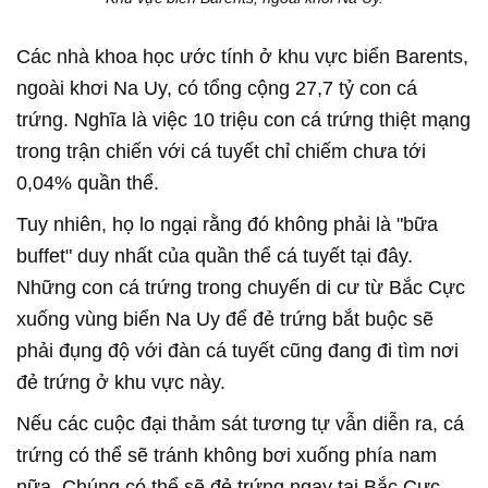
Các nhà khoa học ước tính ở khu vực biển Barents,
ngoài khơi Na Uy, có tổng cộng 27,7 tỷ con cá
trứng. Nghĩa là việc 10 triệu con cá trứng thiệt mạng
trong trận chiến với cá tuyết chỉ chiếm chưa tới
0,04% quần thể.
Tuy nhiên, họ lo ngại rằng đó không phải là "bữa
buffet" duy nhất của quần thể cá tuyết tại đây.
Những con cá trứng trong chuyến di cư từ Bắc Cực
xuống vùng biển Na Uy để đẻ trứng bắt buộc sẽ
phải đụng độ với đàn cá tuyết cũng đang đi tìm nơi
đẻ trứng ở khu vực này.
Nếu các cuộc đại thảm sát tương tự vẫn diễn ra, cá
trứng có thể sẽ tránh không bơi xuống phía nam
nữa. Chúng có thể sẽ đẻ trứng ngay tại Bắc Cực,