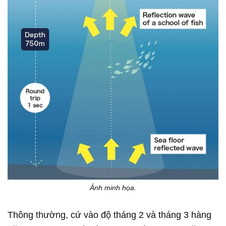
Ảnh minh họa.
Thông thường, cứ vào độ tháng 2 và tháng 3 hàng