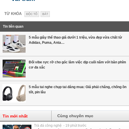
TỪ KHÓA
ĐỘC TỐ
BÁT
Tin liên quan
5 mẫu giày thể thao giá dưới 1 triệu, vừa đẹp vừa chất từ
Adidas, Puma, Anta…
Đổi vibe rực rỡ cho góc làm việc dịp cuối năm với bàn phím
cơ đa sắc
5 mẫu tai nghe chụp tai đáng mua: Giá phải chăng, chống ồn
tốt, pin lâu
Cùng chuyên mục
Tin mới nhất
Trà đá công nghệ - 19 phút trước