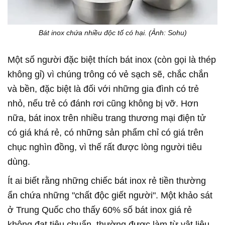
Bát inox chứa nhiều độc tố có hại. (Ảnh: Sohu)
Một số người đặc biệt thích bát inox (còn gọi là thép
không gỉ) vì chúng trông có vẻ sạch sẽ, chắc chắn
và bền, đặc biệt là đối với những gia đình có trẻ
nhỏ, nếu trẻ có đánh rơi cũng không bị vỡ. Hơn
nữa, bát inox trên nhiều trang thương mại điện tử
có giá khá rẻ, có những sản phẩm chỉ có giá trên
chục nghìn đồng, vì thế rất được lòng người tiêu
dùng.
Ít ai biết rằng những chiếc bát inox rẻ tiền thường
ẩn chứa những "chất độc giết người". Một khảo sát
ở Trung Quốc cho thấy 60% số bát inox giá rẻ
không đạt tiêu chuẩn, thường được làm từ vật liệu