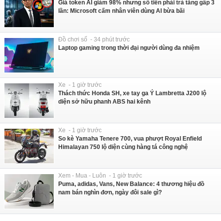
Giá token AI giảm 98% nhưng số tiền phải trả tăng gấp 3
lần: Microsoft cấm nhân viên dùng AI bừa bãi
Đồ chơi số - 34 phút trước
Laptop gaming trong thời đại người dùng đa nhiệm
Xe - 1 giờ trước
Thách thức Honda SH, xe tay ga Ý Lambretta J200 lộ
diện sở hữu phanh ABS hai kênh
Xe - 1 giờ trước
So kè Yamaha Tenere 700, vua phượt Royal Enfield
Himalayan 750 lộ diện cùng hàng tá công nghệ
Xem - Mua - Luôn - 1 giờ trước
Puma, adidas, Vans, New Balance: 4 thương hiệu đồ
nam bán nghìn đơn, ngày đôi sale gì?