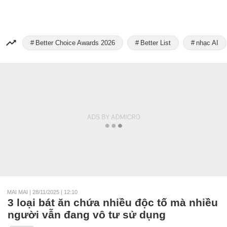
Better Choice Awards 2026
Better List
nhạc AI
MAI MAI
|
28/11/2025 | 12:10
3 loại bát ăn chứa nhiều độc tố mà nhiều
người vẫn đang vô tư sử dụng