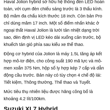
Haval Jolion hybrid sở hữu hệ thống đèn LED hoàn
toàn, với cụm đèn chiếu sáng trước là 3 thấu kính.
Bộ mâm đa chấu kích thước 18 inch. Còn bản Pro
chỉ dùng mâm 17 inch. Một số điểm nhấn khác ở
ngoại thất Haval Jolion là lưới tản nhiệt dạng trời
sao, đèn định vị LED kéo dài xuống cản trước, bộ
khuếch tán gió phía sau kiểu xe thể thao.
Động cơ hybrid của Jolion là máy 1.5L tăng áp kết
hợp mô-tơ điện, cho công suất 190 mã lực và mô-
men xoắn 375 Nm, hộp số ly hợp kép 7 cấp và dẫn
động cầu trước. Bản này có tùy chọn 4 chế độ lái:
Tiết kiệm, Thông thường, Thể thao và Tuyết.
Mức tiêu thụ nhiên liệu được hãng công bố là
khoảng 4.2 lít/100km.
Suzuki XL7 Hybrid