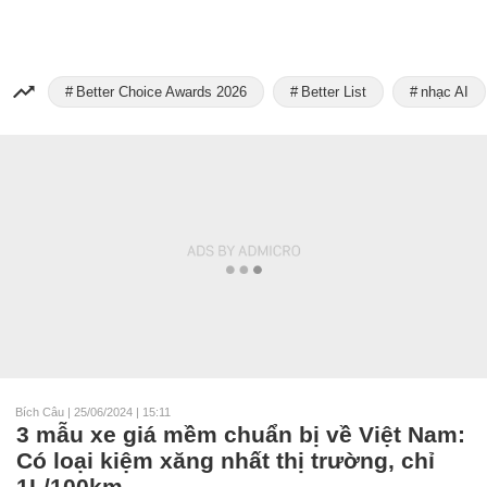
Better Choice Awards 2026
Better List
nhạc AI
Bích Câu
|
25/06/2024 | 15:11
3 mẫu xe giá mềm chuẩn bị về Việt Nam:
Có loại kiệm xăng nhất thị trường, chỉ
1L/100km