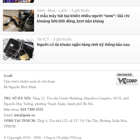
Xem - Mua - Luôn - 3 giờ trước
3 mẫu máy hút bụi khiến nhiều người “wow”: Giá chỉ
khoảng 500.000 đồng, lượt bán khủng
Tin ICT - 3 giờ trước
Người có tài khoản ngân hàng nhớ kỹ thông báo sau
GenK
Chịu trách nhiệm quản lý nội dung:
Bà Nguyễn Bích Minh
TRỤ SỞ HÀ NỘI:
Tầng 22, Tòa nhà Center Building, Hapulico Complex, Số 01, phố
Nguyễn Huy Tưởng, phường Thanh Xuân, thành phố Hà Nội
Điện thoại:
024 7309 5555
.
Email:
info@genk.vn
VPĐD TẠI TP.HCM:
Tầng 4, Tòa nhà 123, số 127 Võ Văn Tần, Phường Xuân Hòa,
TPHCM
© Copyright 2010 - 2026 - Công ty Cổ phần VCCorp