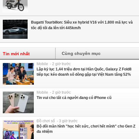
Bugatti Tourbillon: Siêu xe hybrid V16 với 1.800 mã lực và
tốc độ tối đa lên tới 445km/h
Cùng chuyên mục
Tin mới nhất
Mobile - 2 giờ trước
Lập kỷ lục 1,44 triệu đơn tại Hàn Quốc, Galaxy Z Fold8
tiếp tục kéo doanh số dòng gập tại Việt Nam tăng 52%
Mobile - 2 giờ trước
Tin vui cho tất cả người đang có iPhone cũ
Đồ chơi số - 3 giờ trước
Bộ đôi màn hình "học hết sức, chơi hết mình" cho Gen Z
đa nhiệm