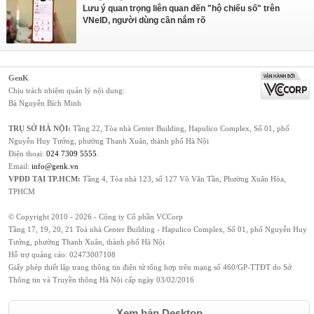
Lưu ý quan trọng liên quan đến "hộ chiếu số" trên
VNeID, người dùng cần nắm rõ
GenK
Chịu trách nhiệm quản lý nội dung:
Bà Nguyễn Bích Minh
TRỤ SỞ HÀ NỘI:
Tầng 22, Tòa nhà Center Building, Hapulico Complex, Số 01, phố
Nguyễn Huy Tưởng, phường Thanh Xuân, thành phố Hà Nội
Điện thoại:
024 7309 5555
.
Email:
info@genk.vn
VPĐD TẠI TP.HCM:
Tầng 4, Tòa nhà 123, số 127 Võ Văn Tần, Phường Xuân Hòa,
TPHCM
© Copyright 2010 - 2026 - Công ty Cổ phần VCCorp
Tầng 17, 19, 20, 21 Toà nhà Center Building - Hapulico Complex, Số 01, phố Nguyễn Huy
Tưởng, phường Thanh Xuân, thành phố Hà Nội
Hỗ trợ quảng cáo:
02473007108
Giấy phép thiết lập trang thông tin điện tử tổng hợp trên mạng số 460/GP-TTĐT do Sở
Thông tin và Truyền thông Hà Nội cấp ngày 03/02/2016
Xem bản Desktop