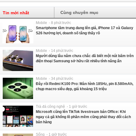
Cùng chuyên mục
Tin mới nhất
Mobile - 8 phút trước
Smartphone tầm trung đang lên giá, iPhone 17 và Galaxy
S26 hưởng lợi, doanh số tăng thấy rõ
Mobile - 14 phút trước
Mgười dùng lâu năm chưa chắc đã biết một nút bấm trên
điện thoại Samsung sở hữu rất nhiều tính năng ẩn
Mobile - 34 phút trước
Đây rồi Redmi K100 Pro: Màn hình 185Hz, pin 8.580mAh,
chụp macro siêu đẹp, giá khoảng 15 triệu
Trà đá công nghệ - 1 giờ trước
Microsoft cũng lên TikTok livestream bán Office: Khi
ngay cả gã khổng lồ phần mềm cũng phải thay đổi cách
bán hàng
Sống - 1 giờ trước