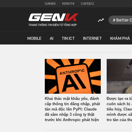
GAMEK
KENH14
CAFEBIZ
Better 
MOBILE
AI
TIN ICT
INTERNET
KHÁM PHÁ
Khai thác mật khẩu yếu, đánh
Được tạo ra t
cắp thông tin đăng nhập, phát
cuốn sách bị 
tán mã độc lên PyPI: Claude
tiêu hủy, Cla
đã xâm nhập 3 công ty thật
mình được xâ
trước khi Anthropic phát hiện
tro tàn của th