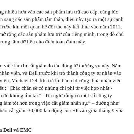
ng nhiều hơn vào các sản phẩm lưu trữ cao cấp, cùng lúc
sang các sản phẩm tầm thấp, điều này tạo ra một sự cạnh
. Trước khi mối quan hệ đối tác này kết thúc vào năm 2011,
mở rộng các sản phẩm lưu trữ của riêng mình, trong đó chú
trung tâm dữ liệu cho điện toán đám mây.
u việc làm bị cắt giảm do tác động từ thương vụ này. Năm
hân viên, và Dell trước khi trở thành công ty tư nhân vào
ên. Michael Dell khi trả lời báo chí cũng thừa nhận việc
ết : "Chắc chắn sẽ có những chi phí từ việc hợp nhất -
u đó không tồn tại." “Tôi nghĩ rằng có một số công ty
g làm tốt hơn trong việc cắt giảm nhân sự.” – dường như
báo cắt giảm 30,000 lao động của HP vào giữa tháng 9 vừa
ủa Dell và EMC