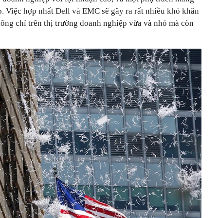
p. Việc hợp nhất Dell và EMC sẽ gây ra rất nhiều khó khăn
hông chỉ trên thị trường doanh nghiệp vừa và nhỏ mà còn