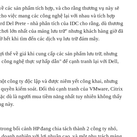
về các sản phẩm tích hợp, và cho rằng thương vụ này sẽ
cho việc mang các công nghệ lại với nhau và tích hợp
d Del Prete - nhà phân tích của IDC cho rằng, dù thương
 chơi lớn nhất của mảng lưu trữ" nhưng khách hàng giờ đã
ờ hết khi tìm đến các dịch vụ lưu trữ đám mây.
ợi thế về giá khi cung cấp các sản phẩm lưu trữ, nhưng
công nghệ thực sự hấp dẫn" để cạnh tranh lại với Dell,
ột công ty độc lập và được niêm yết công khai, nhưng
 quyền kiểm soát. Đối thủ cạnh tranh của VMware, Citrix
mặc dù là người mua tiềm năng nhất tuy nhiên không thấy
ng này.
trong bối cảnh HP đang chia tách thành 2 công ty nhỏ,
doanh nghiệp với lợi nhuận cao, và một phụ trách mảng