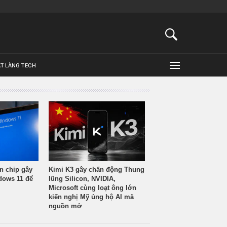
ẬT LÀNG TECH
n chip gây
Kimi K3 gây chấn động Thung
ndows 11 để
lũng Silicon, NVIDIA,
Microsoft cùng loạt ông lớn
kiến nghị Mỹ ủng hộ AI mã
nguồn mở