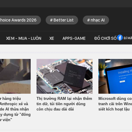
Choice Awards 2026
Better List
nhạc AI
XEM - MUA - LUÔN
XE
APPS-GAME
ĐỒ CHƠI SỐ
BÍ M
ừ hàng triệu
Thị trường RAM lại nhận thêm
Microsoft dùng co
Anthropic xé và
tin dữ, túi tiền người dùng
tranh cãi trên Wi
ude AI thừa nhận
còn chịu đau dài dài
siết kích hoạt lậu
y dựng từ "đống
ư viện"