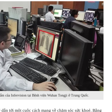
hẩm của Infervision tại Bệnh viện Wuhan Tongji ở Trung Quốc.
ẽ dẫn tới một cuộc cách mạng về chăm sóc sức khoẻ. Bằng