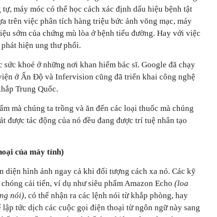
 tự, máy móc có thể học cách xác định dấu hiệu bệnh tật
ựa trên việc phân tích hàng triệu bức ảnh võng mạc, máy
iệu sớm của chứng mù lòa ở bệnh tiểu đường. Hay với việc
 phát hiện ung thư phổi.
c sức khoẻ ở những nơi khan hiếm bác sĩ. Google đã chạy
viện ở Ấn Độ và Infervision cũng đã triển khai công nghệ
 khắp Trung Quốc.
hẩm mà chúng ta trồng và ăn đến các loại thuốc mà chúng
át được tác động của nó đều đang được trí tuệ nhân tạo
hoại của máy tính)
 diện hình ảnh ngay cả khi đối tượng cách xa nó. Các kỹ
 chóng cải tiến, ví dụ như siêu phẩm Amazon Echo
(loa
ng nói)
, có thể nhận ra các lệnh nói từ khắp phòng, hay
ể lập tức dịch các cuộc gọi điện thoại từ ngôn ngữ này sang