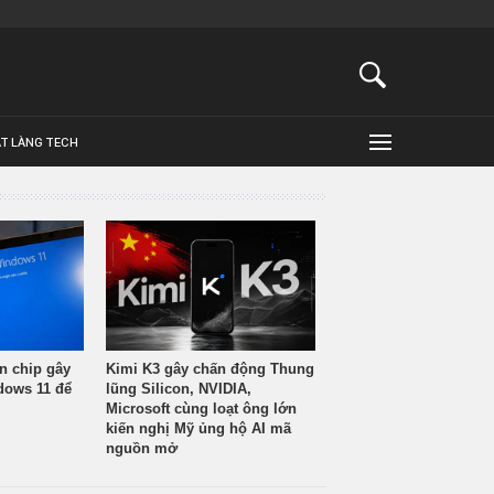
ẬT LÀNG TECH
n chip gây
Kimi K3 gây chấn động Thung
ndows 11 để
lũng Silicon, NVIDIA,
Microsoft cùng loạt ông lớn
kiến nghị Mỹ ủng hộ AI mã
nguồn mở