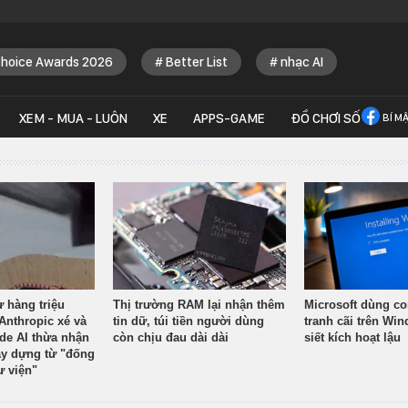
Choice Awards 2026
Better List
nhạc AI
XEM - MUA - LUÔN
XE
APPS-GAME
ĐỒ CHƠI SỐ
BÍ M
ừ hàng triệu
Thị trường RAM lại nhận thêm
Microsoft dùng co
Anthropic xé và
tin dữ, túi tiền người dùng
tranh cãi trên Wi
ude AI thừa nhận
còn chịu đau dài dài
siết kích hoạt lậu
y dựng từ "đống
ư viện"