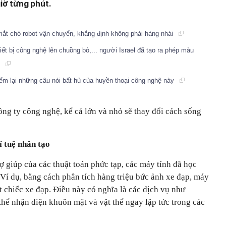
giờ từng phút.
ắt chó robot vận chuyển, khẳng định không phải hàng nhái
iết bị công nghệ lên chuồng bò,... người Israel đã tạo ra phép màu
!
ểm lại những câu nói bất hủ của huyền thoại công nghệ này
ông ty công nghệ, kể cả lớn và nhỏ sẽ thay đổi cách sống
í tuệ nhân tạo
rợ giúp của các thuật toán phức tạp, các máy tính đã học
Ví dụ, bằng cách phân tích hàng triệu bức ảnh xe đạp, máy
t chiếc xe đạp. Điều này có nghĩa là các dịch vụ như
hể nhận diện khuôn mặt và vật thể ngay lập tức trong các