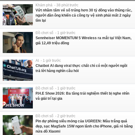
Khám phá - 38 phút trước
Vứt nhầm tấm vé số trúng hơn 30 tỷ đồng vào thùng rác,
người đàn ông khiến cả công ty vệ sinh phải mất 2 ngày
tìm lại
Đồ chơi số - 1 giờ trước
Sennheiser MOMENTUM 5 Wireless ra mắt tại Việt Nam,
giá 12,49 triệu đồng
AI - 1 giờ trước
Chatbot AI đang viral thực chất chỉ có một người ngồi
trả lời hàng nghìn câu hỏi
Đồ chơi số - 1 giờ trước
P.H.E Show 2026: Ba tầng trải nghiệm thiết bị nghe nhìn
và giải trí tại gia
Đồ chơi số - 2 giờ trước
Pin dự phòng siêu mỏng của UGREEN: Màu trắng quá
đẹp, sạc MagSafe 15W ngon lành cho iPhone, giá rẻ bằng
nửa đồ Xiaomi