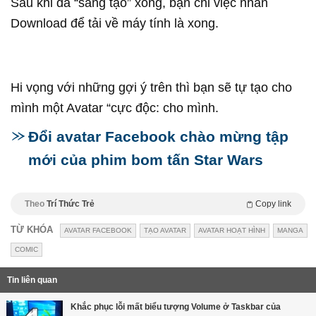
Sau khi đã “sáng tạo” xong, bạn chỉ việc nhấn
Download để tải về máy tính là xong.
Hi vọng với những gợi ý trên thì bạn sẽ tự tạo cho
mình một Avatar “cực độc: cho mình.
Đổi avatar Facebook chào mừng tập
mới của phim bom tấn Star Wars
Theo
Trí Thức Trẻ
Copy link
TỪ KHÓA
AVATAR FACEBOOK
TẠO AVATAR
AVATAR HOẠT HÌNH
MANGA
COMIC
Tin liên quan
Khắc phục lỗi mất biểu tượng Volume ở Taskbar của