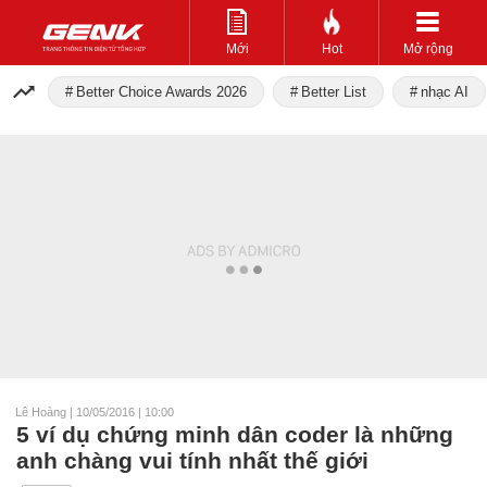
Mới
Hot
Mở rộng
Better Choice Awards 2026
Better List
nhạc AI
Lê Hoàng
|
10/05/2016 | 10:00
5 ví dụ chứng minh dân coder là những
anh chàng vui tính nhất thế giới