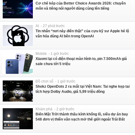
Cơ chế kép của Better Choice Awards 2026: chuyên
môn và tiếng nói người dùng cùng lên tiếng
AI - 27 phút trước
Tin nhắn “nơi này điên thật” của cựu kỹ sư Apple hé lộ
văn hóa dùng AI bên trong OpenAI
Mobile - 1 giờ trước
Xiaomi lại có điện thoại màn hình to, pin 7.500mAh giá
sale chưa tới 5 triệu
Đồ chơi số - 1 giờ trước
Shokz OpenDots 2 ra mắt tại Việt Nam: Tai nghe kẹp tai
tích hợp Dolby Audio, giá 5,99 triệu đồng
Khám phá - 2 giờ trước
Biến Mặt Trời thành thấu kính khổng lồ, siêu dự án bay
548 đơn vị thiên văn vạch mở thế giới ngoài Trái Đất