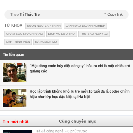
Theo
Trí Thức Trẻ
Copy link
TỪ KHÓA
NGÔN NGỮ LẬP TRÌNH
LÃNH ĐẠO DOANH NGHIỆP
CHĂM SÓC KHÁCH HÀNG
DỊCH VỤ LƯU TRỮ
THỨ SÁU NGÀY 13
LẬP TRÌNH VIÊN
MÃ NGUỒN MỞ
Tin liên quan
"Một dòng code hủy diệt công ty" hóa ra chỉ là một chiêu trò
quảng cáo
Học lập trình không khó, lũ trẻ mới 10 tuổi đã là coder chính
hiệu nhờ lớp học đặc biệt tại Hà Nội
Cùng chuyên mục
Tin mới nhất
Trà đá công nghệ - 6 phút trước