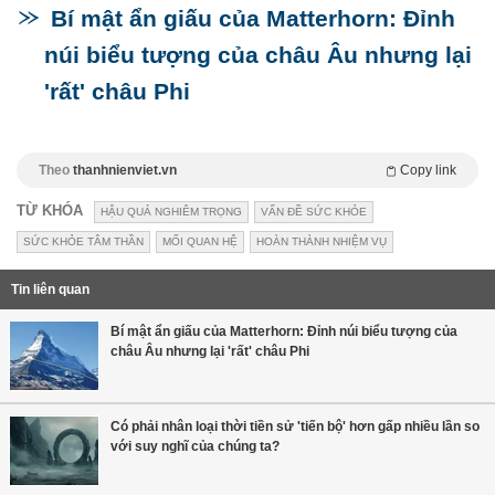
Bí mật ẩn giấu của Matterhorn: Đỉnh
núi biểu tượng của châu Âu nhưng lại
'rất' châu Phi
Theo
thanhnienviet.vn
Copy link
TỪ KHÓA
HẬU QUẢ NGHIÊM TRỌNG
VẤN ĐỀ SỨC KHỎE
SỨC KHỎE TÂM THẦN
MỐI QUAN HỆ
HOÀN THÀNH NHIỆM VỤ
Tin liên quan
Bí mật ẩn giấu của Matterhorn: Đỉnh núi biểu tượng của
châu Âu nhưng lại 'rất' châu Phi
Có phải nhân loại thời tiền sử 'tiến bộ' hơn gấp nhiều lần so
với suy nghĩ của chúng ta?