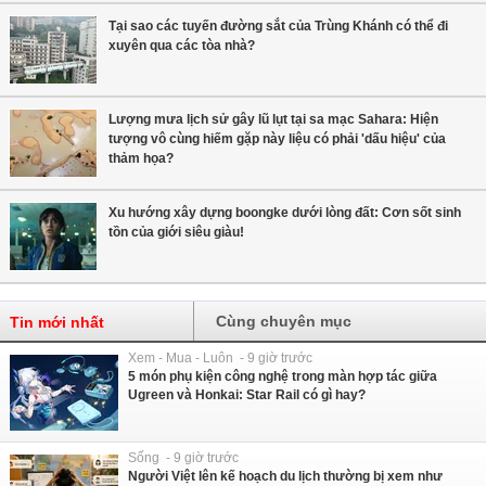
Tại sao các tuyến đường sắt của Trùng Khánh có thể đi
xuyên qua các tòa nhà?
Lượng mưa lịch sử gây lũ lụt tại sa mạc Sahara: Hiện
tượng vô cùng hiếm gặp này liệu có phải 'dấu hiệu' của
thảm họa?
Xu hướng xây dựng boongke dưới lòng đất: Cơn sốt sinh
tồn của giới siêu giàu!
Cùng chuyên mục
Tin mới nhất
Xem - Mua - Luôn - 9 giờ trước
5 món phụ kiện công nghệ trong màn hợp tác giữa
Ugreen và Honkai: Star Rail có gì hay?
Sống - 9 giờ trước
Người Việt lên kế hoạch du lịch thường bị xem như