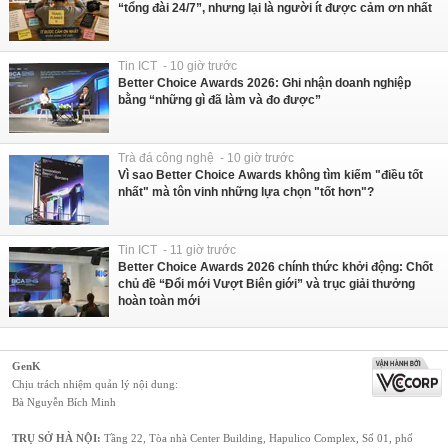
“tổng đài 24/7”, nhưng lại là người ít được cảm ơn nhất
Tin ICT - 10 giờ trước
Better Choice Awards 2026: Ghi nhận doanh nghiệp
bằng “những gì đã làm và đo được”
Trà đá công nghệ - 10 giờ trước
Vì sao Better Choice Awards không tìm kiếm "điều tốt
nhất" mà tôn vinh những lựa chọn "tốt hơn"?
Tin ICT - 11 giờ trước
Better Choice Awards 2026 chính thức khởi động: Chốt
chủ đề “Đổi mới Vượt Biên giới” và trục giải thưởng
hoàn toàn mới
GenK
Chịu trách nhiệm quản lý nội dung:
Bà Nguyễn Bích Minh
TRỤ SỞ HÀ NỘI:
Tầng 22, Tòa nhà Center Building, Hapulico Complex, Số 01, phố