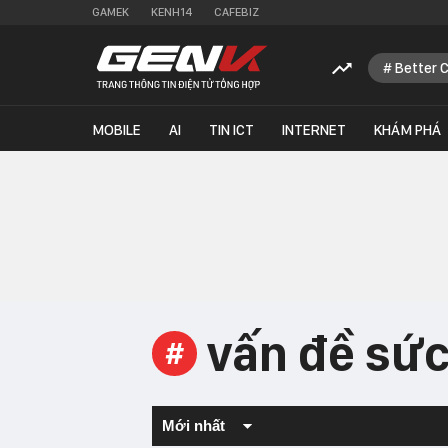
GAMEK
KENH14
CAFEBIZ
Better 
MOBILE
AI
TIN ICT
INTERNET
KHÁM PHÁ
vấn đề sứ
#
Mới nhất