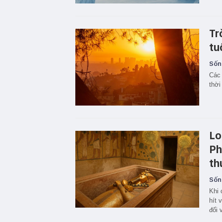
Tr
tu
Sốn
Các 
thời
Lo
Ph
th
Sốn
Khi 
hít 
đối 