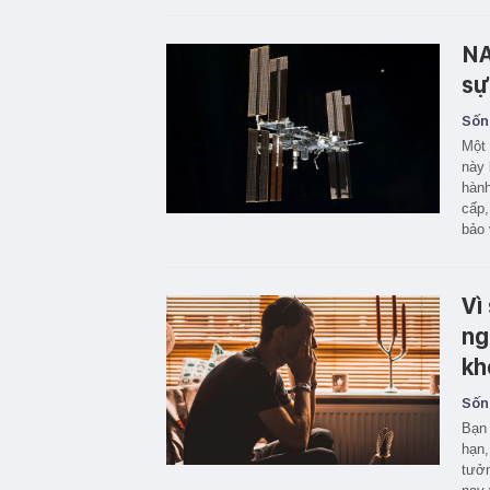
NA
sự
Sốn
Một 
này 
hành
cấp,
bảo 
Vì
ng
kh
Sốn
Bạn 
hạn,
tưởn