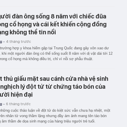
ười đàn ông sống 8 năm với chiếc đũa
ong cổ họng và cái kết khiến cộng đồng
ng không thể tin nổi
g -
4 tháng trước
trường hợp y khoa hiếm gặp tại Trung Quốc đang gây xôn xao dư
, khi một người đàn ông có thể sống suốt 8 năm với dị vật dài tới 12
rong cổ họng mà không điều trị, chỉ vì nỗi sợ phẫu thuật.
t thủ giấu mặt sau cánh cửa nhà vệ sinh
 nghịch lý đột tử từ chứng táo bón của
ười hiện đại
g -
6 tháng trước
những cuộc thảo luận về đột tử do kiệt sức vẫn chưa hạ nhiệt, một
ên nhân tử vong thầm lặng nhưng đầy ám ảnh mang tên táo bón
 âm thầm đe dọa sinh mạng của hàng triệu người trẻ tuổi.