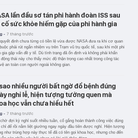
SA lần đầu sơ tán phi hành đoàn ISS sau
 cố sức khỏe hiếm gặp của phi hành gia
g -
7 tháng trước
quyết định chưa từng có tiền lệ vừa được NASA đưa ra khi cơ quan
buộc phải rút ngắn nhiệm vụ trên Trạm vũ trụ quốc tế, sau khi một phi
 gia gặp vấn đề y tế. Dù tình trạng đã ổn định và không phải khẩn
 động thái này cho thấy mức độ thận trọng cao nhất trong công tác
vệ an toàn con người ngoài không gian.
 sao nhiều người bất ngờ đổ bệnh đúng
ày nghỉ lễ, hiện tượng tưởng quen mà
oa học vẫn chưa hiểu hết
g -
7 tháng trước
chờ đợi kỳ nghỉ suốt nhiều tuần, cố gắng hoàn thành công việc đúng
 chỉ để rồi nằm liệt giường ngay ngày đầu tiên được nghỉ. Hiện tượng
g như trùng hợp này thực tế đã có tên gọi khoa học, nhưng cho đến