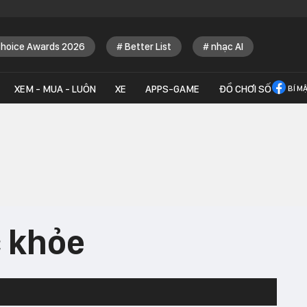
Choice Awards 2026
Better List
nhạc AI
XEM - MUA - LUÔN
XE
APPS-GAME
ĐỒ CHƠI SỐ
BÍ M
c khỏe