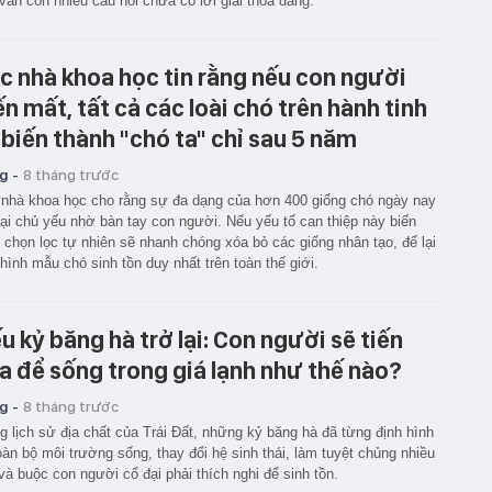
vẫn còn nhiều câu hỏi chưa có lời giải thỏa đáng.
c nhà khoa học tin rằng nếu con người
ến mất, tất cả các loài chó trên hành tinh
 biến thành "chó ta" chỉ sau 5 năm
g -
8 tháng trước
nhà khoa học cho rằng sự đa dạng của hơn 400 giống chó ngày nay
tại chủ yếu nhờ bàn tay con người. Nếu yếu tố can thiệp này biến
 chọn lọc tự nhiên sẽ nhanh chóng xóa bỏ các giống nhân tạo, để lại
hình mẫu chó sinh tồn duy nhất trên toàn thế giới.
u kỷ băng hà trở lại: Con người sẽ tiến
a để sống trong giá lạnh như thế nào?
g -
8 tháng trước
g lịch sử địa chất của Trái Đất, những kỷ băng hà đã từng định hình
toàn bộ môi trường sống, thay đổi hệ sinh thái, làm tuyệt chủng nhiều
 và buộc con người cổ đại phải thích nghi để sinh tồn.