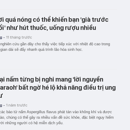
ời quá nóng có thể khiến bạn 'già trước
ổi' như hút thuốc, uống rượu nhiều
g -
11 tháng trước
nghiên cứu gần đây cho thấy việc tiếp xúc với nhiệt độ cao trong
 gian dài sẽ đẩy nhanh quá trình lão hóa sinh học.
ại nấm từng bị nghi mang 'lời nguyền
araoh' bất ngờ hé lộ khả năng điều trị ung
ư
g -
1 năm trước
các bào tử nấm Aspergillus flavus phát tán vào không khí và được
vào, chúng có thể gây ra nhiều vấn đề sức khỏe, đặc biệt nguy hiểm
với những người có hệ miễn dịch yếu.