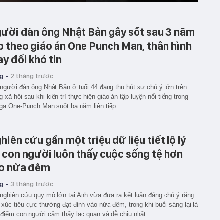
ười đàn ông Nhật Bản gây sốt sau 3 năm
p theo giáo án One Punch Man, thân hình
ay đổi khó tin
g -
2 tháng trước
người đàn ông Nhật Bản ở tuổi 44 đang thu hút sự chú ý lớn trên
 xã hội sau khi kiên trì thực hiện giáo án tập luyện nổi tiếng trong
a One-Punch Man suốt ba năm liên tiếp.
hiên cứu gần một triệu dữ liệu tiết lộ lý
 con người luôn thấy cuộc sống tệ hơn
o nửa đêm
g -
3 tháng trước
nghiên cứu quy mô lớn tại Anh vừa đưa ra kết luận đáng chú ý rằng
xúc tiêu cực thường đạt đỉnh vào nửa đêm, trong khi buổi sáng lại là
 điểm con người cảm thấy lạc quan và dễ chịu nhất.