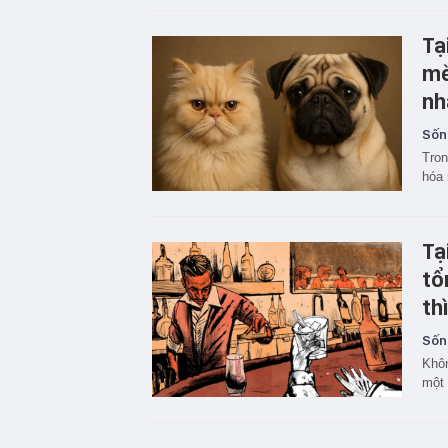
Tạ
mè
nh
Sốn
Tron
hóa 
Tạ
tổ
th
Sốn
Khôn
một