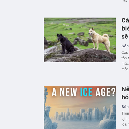
nay 
Cá
bi
sẽ
Sốn
Các 
tồn 
mất,
một 
Nế
hó
Sốn
Tron
lại 
loài