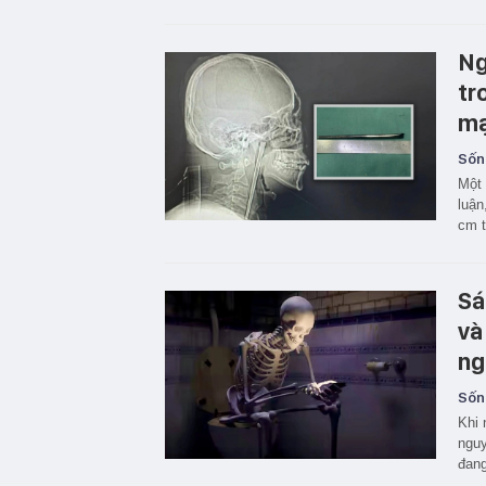
Ng
tr
mạ
Sốn
Một 
luận
cm t
Sá
và
ng
Sốn
Khi 
nguy
đang