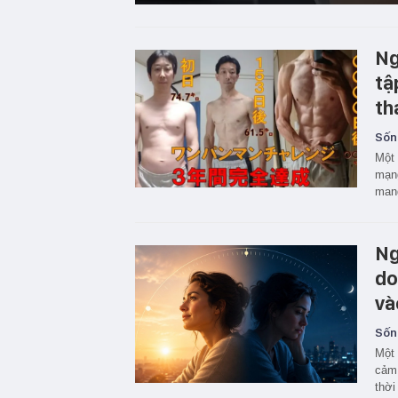
Ng
tậ
th
Sốn
Một 
mạng
mang
Ng
do
và
Sốn
Một 
cảm 
thời