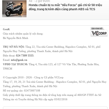
Xe - 2 giờ trước
Honda chuẩn bị ra mắt "tiểu Forza" giá chỉ từ 58 triệu
đồng, trang bị kính điện cùng phanh ABS và TCS
GenK
Chịu trách nhiệm quản lý nội dung:
Bà Nguyễn Bích Minh
TRỤ SỞ HÀ NỘI:
Tầng 22, Tòa nhà Center Building, Hapulico Complex, Số 01, phố
Nguyễn Huy Tưởng, phường Thanh Xuân, thành phố Hà Nội
Điện thoại:
024 7309 5555
.
Email:
info@genk.vn
VPĐD TẠI TP.HCM:
Tầng 4, Tòa nhà 123, số 127 Võ Văn Tần, Phường Xuân Hòa,
TPHCM
© Copyright 2010 - 2026 - Công ty Cổ phần VCCorp
Tầng 17, 19, 20, 21 Toà nhà Center Building - Hapulico Complex, Số 01, phố Nguyễn Huy
Tưởng, phường Thanh Xuân, thành phố Hà Nội
Hỗ trợ quảng cáo:
02473007108
Giấy phép thiết lập trang thông tin điện tử tổng hợp trên mạng số 460/GP-TTĐT do Sở
Thông tin và Truyền thông Hà Nội cấp ngày 03/02/2016