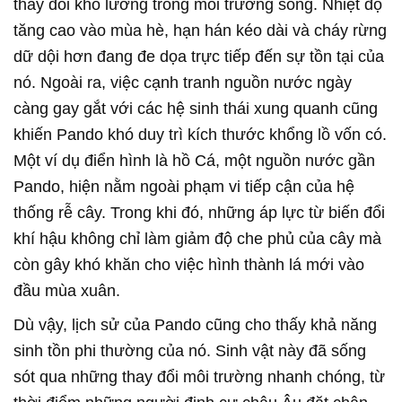
thay đổi khó lường trong môi trường sống. Nhiệt độ
tăng cao vào mùa hè, hạn hán kéo dài và cháy rừng
dữ dội hơn đang đe dọa trực tiếp đến sự tồn tại của
nó. Ngoài ra, việc cạnh tranh nguồn nước ngày
càng gay gắt với các hệ sinh thái xung quanh cũng
khiến Pando khó duy trì kích thước khổng lồ vốn có.
Một ví dụ điển hình là hồ Cá, một nguồn nước gần
Pando, hiện nằm ngoài phạm vi tiếp cận của hệ
thống rễ cây. Trong khi đó, những áp lực từ biến đổi
khí hậu không chỉ làm giảm độ che phủ của cây mà
còn gây khó khăn cho việc hình thành lá mới vào
đầu mùa xuân.
Dù vậy, lịch sử của Pando cũng cho thấy khả năng
sinh tồn phi thường của nó. Sinh vật này đã sống
sót qua những thay đổi môi trường nhanh chóng, từ