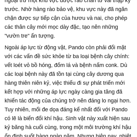
ngoại trừ một khu vực được rào chắn từ vài thập kỷ
trước. Nhờ hàng rào bảo vệ, khu vực này đã ngăn
chặn được sự tiếp cận của hươu và nai, cho phép
các thân cây mới mọc dày đặc, tạo nên những
"vườn tre" ấn tượng.
Ngoài áp lực từ động vật, Pando còn phải đối mặt
với các vấn đề sức khỏe từ ba loại bệnh cây chính:
vết loét vỏ bồ hóng, đốm lá và bệnh nấm conk. Dù
các loại bệnh này đã tồn tại cùng cây dương qua
hàng thiên niên kỷ, việc thiếu đi sự phát triển mới
kết hợp với những áp lực ngày càng gia tăng đã
khiến tác động của chúng trở nên đáng lo ngại hơn.
Tuy nhiên, mối đe dọa đáng kể nhất đối với Pando
có lẽ là biến đổi khí hậu. Sinh vật này xuất hiện sau
kỷ băng hà cuối cùng, trong một môi trường khí hậu
ổn định suốt hàng ngàn năm. Nhưng hiện nay, nhiệt