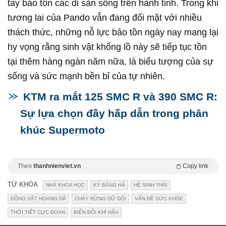
tay bảo tồn các di sản sống trên hành tinh. Trong khi
tương lai của Pando vẫn đang đối mặt với nhiều
thách thức, những nỗ lực bảo tồn ngày nay mang lại
hy vọng rằng sinh vật khổng lồ này sẽ tiếp tục tồn
tại thêm hàng ngàn năm nữa, là biểu tượng của sự
sống và sức mạnh bền bỉ của tự nhiên.
KTM ra mắt 125 SMC R và 390 SMC R:
Sự lựa chọn đầy hấp dẫn trong phân
khúc Supermoto
Theo
thanhnienviet.vn
Copy link
TỪ KHÓA
NHÀ KHOA HỌC
KỶ BĂNG HÀ
HỆ SINH THÁI
ĐỘNG VẬT HOANG DÃ
CHÁY RỪNG DỮ DỘI
VẤN ĐỀ SỨC KHỎE
THỜI TIẾT CỰC ĐOAN
BIẾN ĐỔI KHÍ HẬU