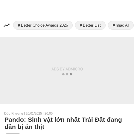
Better Choice Awards 2026
Better List
nhạc AI
Đức Khương
|
26/01/2025 | 20:05
Pando: Sinh vật lớn nhất Trái Đất đang
dần bị ăn thịt