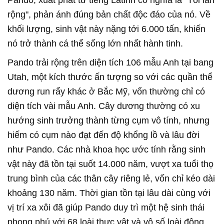
Pando, xuất phát từ tiếng Latinh có nghĩa là "Tôi lan
rộng", phản ánh đúng bản chất độc đáo của nó. Về
khối lượng, sinh vật này nặng tới 6.000 tấn, khiến
nó trở thành cá thể sống lớn nhất hành tinh.
Pando trải rộng trên diện tích 106 mẫu Anh tại bang
Utah, một kích thước ấn tượng so với các quần thể
dương run rẩy khác ở Bắc Mỹ, vốn thường chỉ có
diện tích vài mẫu Anh. Cây dương thường có xu
hướng sinh trưởng thành từng cụm vô tính, nhưng
hiếm có cụm nào đạt đến độ khổng lồ và lâu đời
như Pando. Các nhà khoa học ước tính rằng sinh
vật này đã tồn tại suốt 14.000 năm, vượt xa tuổi thọ
trung bình của các thân cây riêng lẻ, vốn chỉ kéo dài
khoảng 130 năm. Thời gian tồn tại lâu dài cùng với
vị trí xa xôi đã giúp Pando duy trì một hệ sinh thái
phong phú với 68 loài thực vật và vô số loài động