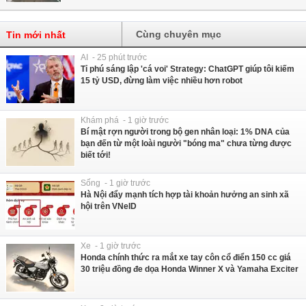
Cùng chuyên mục
Tin mới nhất
AI - 25 phút trước
Tỉ phú sáng lập 'cá voi' Strategy: ChatGPT giúp tôi kiếm
15 tỷ USD, đừng làm việc nhiều hơn robot
Khám phá - 1 giờ trước
Bí mật rợn người trong bộ gen nhân loại: 1% DNA của
bạn đến từ một loài người "bóng ma" chưa từng được
biết tới!
Sống - 1 giờ trước
Hà Nội đẩy mạnh tích hợp tài khoản hưởng an sinh xã
hội trên VNeID
Xe - 1 giờ trước
Honda chính thức ra mắt xe tay côn cổ điển 150 cc giá
30 triệu đồng đe dọa Honda Winner X và Yamaha Exciter