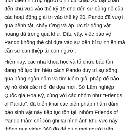
thời điểm những người định cư châu Âu đặt chân
đến khu vực vào thế kỷ 19 cho đến sự bùng nổ của
các hoạt động giải trí vào thế kỷ 20. Pando đã vượt
qua bệnh tật, cháy rừng và áp lực từ động vật
hoang dã trong quá khứ. Dẫu vậy, việc bảo vệ
Pando không thể chỉ dựa vào sự bền bỉ tự nhiên mà
cần sự can thiệp từ con người.
Hiện nay, các nhà khoa học và tổ chức bảo tồn
đang nỗ lực tìm hiểu cách Pando duy trì sự sống
qua hàng ngàn năm và tìm kiếm giải pháp để bảo
vệ nó khỏi các mối đe dọa mới. Sở Lâm nghiệp
Quốc gia Hoa Kỳ, cùng với các nhóm như "Friends
of Pando", đã triển khai các biện pháp nhằm đảm
bảo sinh vật này tiếp tục tồn tại. Nhóm Friends of
Pando thậm chí còn ghi lại hình ảnh khu vực này
thông qua video 360 độ để giúp mọi người trên