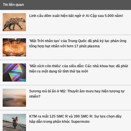
Tin liên quan
Linh cẩu đốm xuất hiện bất ngờ ở Ai Cập sau 5.000 năm!
'Mặt Trời nhân tạo' của Trung Quốc đã phá kỷ lục phản ứng
tổng hợp hạt nhân với hơn 17 phút plasma
'Mắt xích còn thiếu' của siêu dẫn: Các nhà khoa học đã phát
hiện ra một dạng từ tính thứ ba mới
Sương mù bí ẩn ở Mỹ: Thuyết âm mưu hay hiện tượng tự
nhiên?
KTM ra mắt 125 SMC R và 390 SMC R: Sự lựa chọn đầy
hấp dẫn trong phân khúc Supermoto