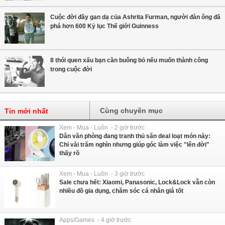
Cuộc đời đầy gan dạ của Ashrita Furman, người đàn ông đã
phá hơn 600 Kỷ lục Thế giới Guinness
8 thói quen xấu bạn cần buông bỏ nếu muốn thành công
trong cuộc đời
Cùng chuyên mục
Tin mới nhất
Xem - Mua - Luôn - 2 giờ trước
Dân văn phòng đang tranh thủ săn deal loạt món này:
Chỉ vài trăm nghìn nhưng giúp góc làm việc "lên đời"
thấy rõ
Xem - Mua - Luôn - 3 giờ trước
Sale chưa hết: Xiaomi, Panasonic, Lock&Lock vẫn còn
nhiều đồ gia dụng, chăm sóc cá nhân giá tốt
Apps/Games - 4 giờ trước