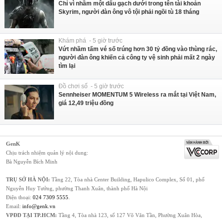
Chỉ vì nhầm một dấu gạch dưới trong tên tài khoản
Skyrim, người đàn ông vô tội phải ngồi tù 18 tháng
Khám phá - 5 giờ trước
Vứt nhầm tấm vé số trúng hơn 30 tỷ đồng vào thùng rác,
người đàn ông khiến cả công ty vệ sinh phải mất 2 ngày
tìm lại
Đồ chơi số - 5 giờ trước
Sennheiser MOMENTUM 5 Wireless ra mắt tại Việt Nam,
giá 12,49 triệu đồng
GenK
Chịu trách nhiệm quản lý nội dung:
Bà Nguyễn Bích Minh
TRỤ SỞ HÀ NỘI:
Tầng 22, Tòa nhà Center Building, Hapulico Complex, Số 01, phố
Nguyễn Huy Tưởng, phường Thanh Xuân, thành phố Hà Nội
Điện thoại:
024 7309 5555
.
Email:
info@genk.vn
VPĐD TẠI TP.HCM:
Tầng 4, Tòa nhà 123, số 127 Võ Văn Tần, Phường Xuân Hòa,