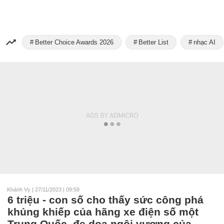
Better Choice Awards 2026
Better List
nhạc AI
Khánh Vy
|
27/11/2023 | 09:58
6 triệu - con số cho thấy sức công phá
khủng khiếp của hãng xe điện số một
Trung Quốc, đe dọa ngôi vương của