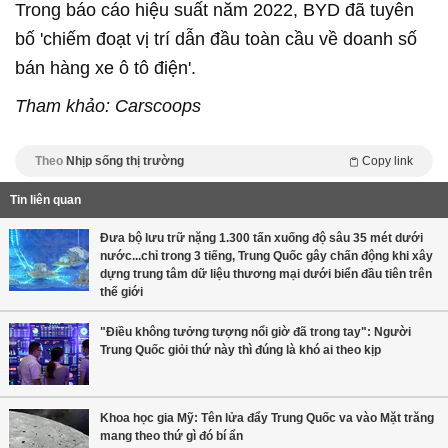
Trong báo cáo hiệu suất năm 2022, BYD đã tuyên
bố 'chiếm đoạt vị trí dẫn đầu toàn cầu về doanh số
bán hàng xe ô tô điện'.
Tham khảo: Carscoops
Theo
Nhịp sống thị trường
Copy link
Tin liên quan
Đưa bộ lưu trữ nặng 1.300 tấn xuống độ sâu 35 mét dưới
nước...chỉ trong 3 tiếng, Trung Quốc gây chấn động khi xây
dựng trung tâm dữ liệu thương mại dưới biển đầu tiên trên
thế giới
"Điều không tưởng tượng nổi giờ đã trong tay": Người
Trung Quốc giỏi thứ này thì đúng là khó ai theo kịp
Khoa học gia Mỹ: Tên lửa đẩy Trung Quốc va vào Mặt trăng
mang theo thứ gì đó bí ẩn