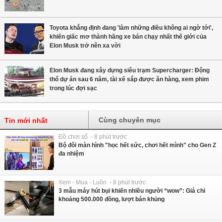
Toyota khẳng định đang 'làm những điều không ai ngờ tới',
khiến giấc mơ thành hãng xe bán chạy nhất thế giới của
Elon Musk trở nên xa vời
Elon Musk đang xây dựng siêu trạm Supercharger: Động
thổ dự án sau 6 năm, tài xế sắp được ăn hàng, xem phim
trong lúc đợi sạc
Cùng chuyên mục
Tin mới nhất
Đồ chơi số - 8 phút trước
Bộ đôi màn hình "học hết sức, chơi hết mình" cho Gen Z
đa nhiệm
Xem - Mua - Luôn - 8 phút trước
3 mẫu máy hút bụi khiến nhiều người “wow”: Giá chỉ
khoảng 500.000 đồng, lượt bán khủng