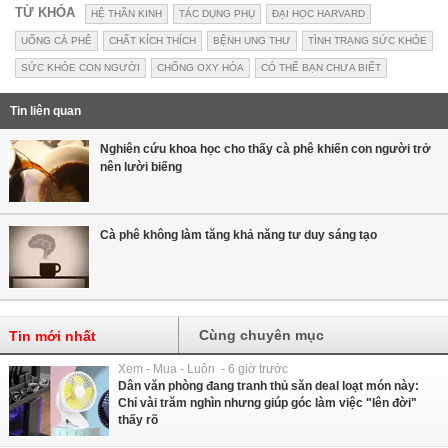
TỪ KHÓA
HỆ THẦN KINH
TÁC DỤNG PHỤ
ĐẠI HỌC HARVARD
UỐNG CÀ PHÊ
CHẤT KÍCH THÍCH
BỆNH UNG THƯ
TÌNH TRẠNG SỨC KHỎE
SỨC KHỎE CON NGƯỜI
CHỐNG OXY HÓA
CÓ THỂ BẠN CHƯA BIẾT
Tin liên quan
Nghiên cứu khoa học cho thấy cà phê khiến con người trở
nên lười biếng
Cà phê không làm tăng khả năng tư duy sáng tạo
Cùng chuyên mục
Tin mới nhất
Xem - Mua - Luôn - 6 giờ trước
Dân văn phòng đang tranh thủ săn deal loạt món này:
Chỉ vài trăm nghìn nhưng giúp góc làm việc "lên đời"
thấy rõ