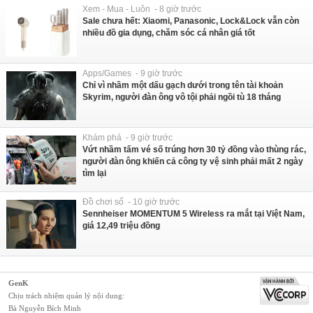
Xem - Mua - Luôn - 8 giờ trước
Sale chưa hết: Xiaomi, Panasonic, Lock&Lock vẫn còn
nhiều đồ gia dụng, chăm sóc cá nhân giá tốt
Apps/Games - 9 giờ trước
Chỉ vì nhầm một dấu gạch dưới trong tên tài khoản
Skyrim, người đàn ông vô tội phải ngồi tù 18 tháng
Khám phá - 9 giờ trước
Vứt nhầm tấm vé số trúng hơn 30 tỷ đồng vào thùng rác,
người đàn ông khiến cả công ty vệ sinh phải mất 2 ngày
tìm lại
Đồ chơi số - 10 giờ trước
Sennheiser MOMENTUM 5 Wireless ra mắt tại Việt Nam,
giá 12,49 triệu đồng
GenK
Chịu trách nhiệm quản lý nội dung:
Bà Nguyễn Bích Minh