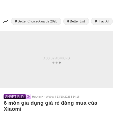
Better Choice Awards 2026
Better List
nhạc AI
Hương.H - Webuy
|
13/10/2023 | 14:16
6 món gia dụng giá rẻ đáng mua của
Xiaomi