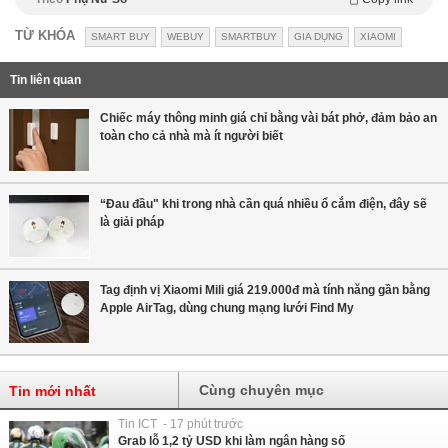
TỪ KHÓA
SMART BUY
WEBUY
SMARTBUY
GIA DỤNG
XIAOMI
Tin liên quan
Chiếc máy thông minh giá chỉ bằng vài bát phở, đảm bảo an
toàn cho cả nhà mà ít người biết
“Đau đầu" khi trong nhà cần quá nhiều ổ cắm điện, đây sẽ
là giải pháp
Tag định vị Xiaomi Mili giá 219.000đ mà tính năng gần bằng
Apple AirTag, dùng chung mạng lưới Find My
Cùng chuyên mục
Tin mới nhất
Tin ICT - 17 phút trước
Grab lỗ 1,2 tỷ USD khi làm ngân hàng số