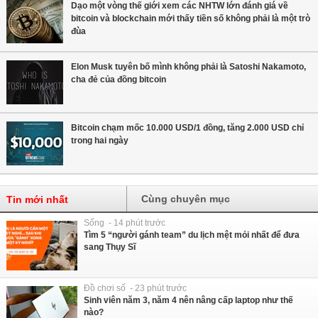
Dạo một vòng thế giới xem các NHTW lớn đánh giá về
bitcoin và blockchain mới thấy tiền số không phải là một trò
đùa
Elon Musk tuyên bố mình không phải là Satoshi Nakamoto,
cha đẻ của đồng bitcoin
Bitcoin chạm mốc 10.000 USD/1 đồng, tăng 2.000 USD chỉ
trong hai ngày
Cùng chuyên mục
Tin mới nhất
Sống - 14 phút trước
Tìm 5 “người gánh team” du lịch mệt mỏi nhất để đưa
sang Thụy Sĩ
Đồ chơi số - 23 phút trước
Sinh viên năm 3, năm 4 nên nâng cấp laptop như thế
nào?