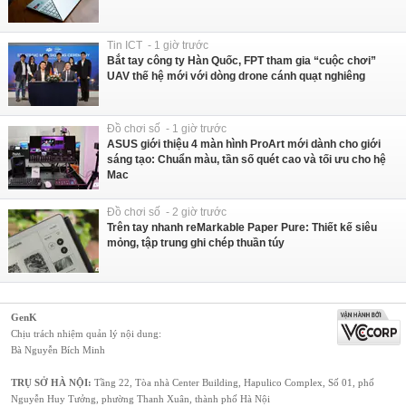
Tin ICT - 1 giờ trước
Bắt tay công ty Hàn Quốc, FPT tham gia “cuộc chơi”
UAV thế hệ mới với dòng drone cánh quạt nghiêng
Đồ chơi số - 1 giờ trước
ASUS giới thiệu 4 màn hình ProArt mới dành cho giới
sáng tạo: Chuẩn màu, tần số quét cao và tối ưu cho hệ
Mac
Đồ chơi số - 2 giờ trước
Trên tay nhanh reMarkable Paper Pure: Thiết kế siêu
mỏng, tập trung ghi chép thuần túy
GenK
Chịu trách nhiệm quản lý nội dung:
Bà Nguyễn Bích Minh
TRỤ SỞ HÀ NỘI:
Tầng 22, Tòa nhà Center Building, Hapulico Complex, Số 01, phố
Nguyễn Huy Tưởng, phường Thanh Xuân, thành phố Hà Nội