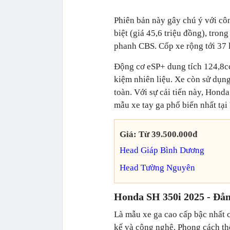
Phiên bản này gây chú ý với cô
biệt (giá 45,6 triệu đồng), tro
phanh CBS. Cốp xe rộng tới 37 lí
Động cơ eSP+ dung tích 124,8cc
kiệm nhiên liệu. Xe còn sử dụng
toàn. Với sự cải tiến này, Hond
mẫu xe tay ga phổ biến nhất tại
Giá: Từ 39.500.000đ
Head Giáp Bình Dương
Head Tường Nguyên
Honda SH 350i 2025 - Đẳng
Là mẫu xe ga cao cấp bậc nhất 
kế và công nghệ. Phong cách thể