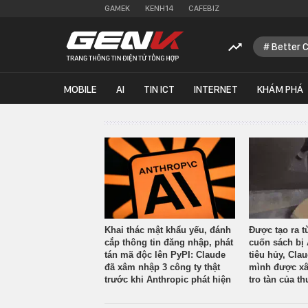
GAMEK
KENH14
CAFEBIZ
Better 
MOBILE
AI
TIN ICT
INTERNET
KHÁM PHÁ
Khai thác mật khẩu yếu, đánh
Được tạo ra t
cắp thông tin đăng nhập, phát
cuốn sách bị 
tán mã độc lên PyPI: Claude
tiêu hủy, Cla
đã xâm nhập 3 công ty thật
mình được xâ
trước khi Anthropic phát hiện
tro tàn của th