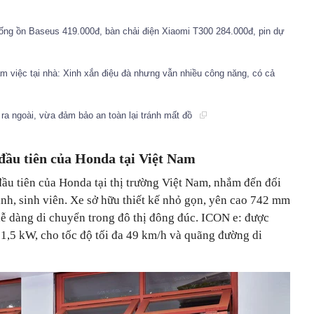
hống ồn Baseus 419.000đ, bàn chải điện Xiaomi T300 284.000đ, pin dự
m việc tại nhà: Xinh xắn điệu đà nhưng vẫn nhiều công năng, có cả
ra ngoài, vừa đảm bảo an toàn lại tránh mất đồ
đầu tiên của Honda tại Việt Nam
ầu tiên của Honda tại thị trường Việt Nam, nhắm đến đối
nh, sinh viên. Xe sở hữu thiết kế nhỏ gọn, yên cao 742 mm
dễ dàng di chuyển trong đô thị đông đúc. ICON e: được
 1,5 kW, cho tốc độ tối đa 49 km/h và quãng đường di