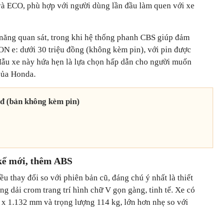
 và ECO, phù hợp với người dùng lần đầu làm quen với xe
năng quan sát, trong khi hệ thống phanh CBS giúp đảm
ON e: dưới 30 triệu đồng (không kèm pin), với pin được
Mẫu xe này hứa hẹn là lựa chọn hấp dẫn cho người muốn
của Honda.
0đ (bản không kèm pin)
kế mới, thêm ABS
 thay đổi so với phiên bản cũ, đáng chú ý nhất là thiết
ng dải crom trang trí hình chữ V gọn gàng, tinh tế. Xe có
 x 1.132 mm và trọng lượng 114 kg, lớn hơn nhẹ so với