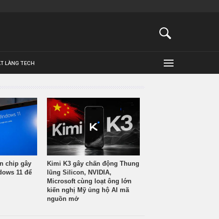
ẬT LÀNG TECH
n chip gây
Kimi K3 gây chấn động Thung
ndows 11 để
lũng Silicon, NVIDIA,
Microsoft cùng loạt ông lớn
kiến nghị Mỹ ủng hộ AI mã
nguồn mở