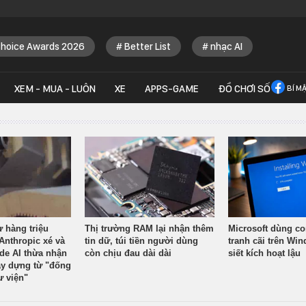
Choice Awards 2026
Better List
nhạc AI
XEM - MUA - LUÔN
XE
APPS-GAME
ĐỒ CHƠI SỐ
BÍ M
ừ hàng triệu
Thị trường RAM lại nhận thêm
Microsoft dùng co
Anthropic xé và
tin dữ, túi tiền người dùng
tranh cãi trên Wi
ude AI thừa nhận
còn chịu đau dài dài
siết kích hoạt lậu
y dựng từ "đống
ư viện"