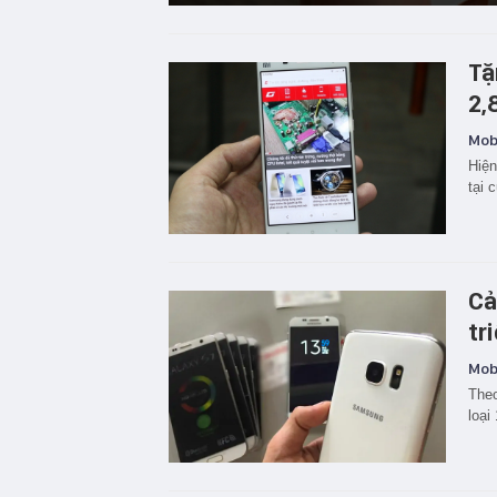
Tặ
2,
Mobi
Hiện
tại 
Cả
tr
Mobi
Theo
loại