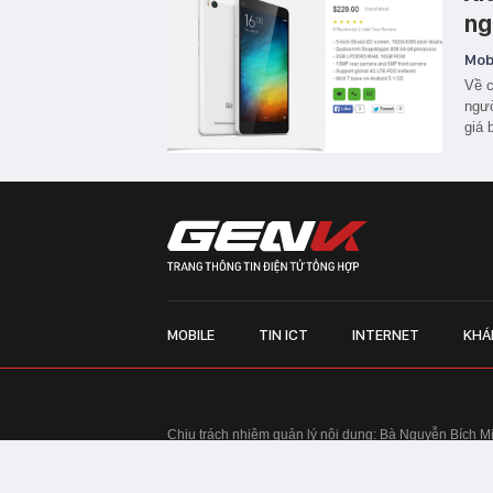
ng
Mobi
Về c
ngườ
giá 
MOBILE
TIN ICT
INTERNET
KHÁ
Chịu trách nhiệm quản lý nội dung: Bà Nguyễn Bích M
TRỤ SỞ HÀ NỘI:
Tầng 22, Tòa nhà Center Building, 
Huy Tưởng, phường Thanh Xuân, thành phố Hà Nội