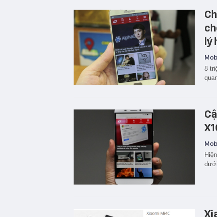
Ch
ch
lý
Mobi
8 tr
quan
Cậ
X1
Mobi
Hiện
dưới
Xi