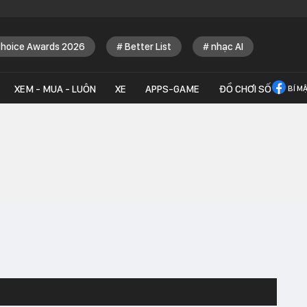
Choice Awards 2026
Better List
nhạc AI
XEM - MUA - LUÔN
XE
APPS-GAME
ĐỒ CHƠI SỐ
BÍ M