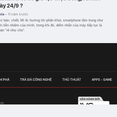
ày 24/9 ?
le -
11 năm trước
ơ bản, chiếc Mi 4c hướng tới phân khúc smartphone tầm trung như
i tiền nhiệm của mình, trong khi đó, điểm nhấn của máy tiếp tục là
bán "rẻ như cho".
M PHÁ
TRÀ ĐÁ CÔNG NGHỆ
THỦ THUẬT
APPS - GAME
inh
Hapulico Complex, Số 01, phố Nguyễn