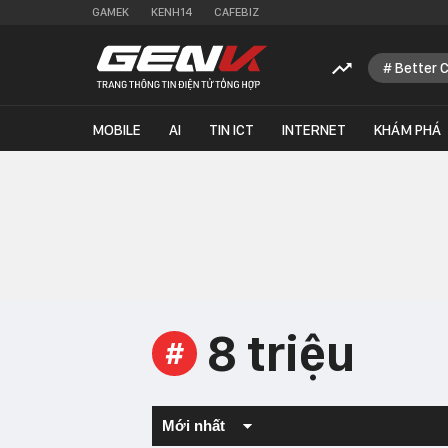
GAMEK
KENH14
CAFEBIZ
Better 
MOBILE
AI
TIN ICT
INTERNET
KHÁM PHÁ
8 triệu
#
Mới nhất