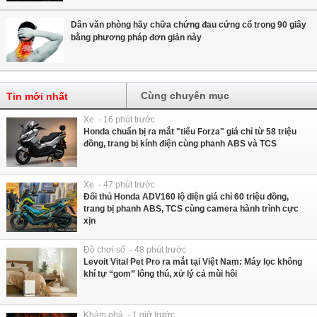
Dân văn phòng hãy chữa chứng đau cứng cổ trong 90 giây
bằng phương pháp đơn giản này
Cùng chuyên mục
Tin mới nhất
Xe - 16 phút trước
Honda chuẩn bị ra mắt "tiểu Forza" giá chỉ từ 58 triệu
đồng, trang bị kính điện cùng phanh ABS và TCS
Xe - 47 phút trước
Đối thủ Honda ADV160 lộ diện giá chỉ 60 triệu đồng,
trang bị phanh ABS, TCS cùng camera hành trình cực
xịn
Đồ chơi số - 48 phút trước
Levoit Vital Pet Pro ra mắt tại Việt Nam: Máy lọc không
khí tự “gom” lông thú, xử lý cả mùi hôi
Khám phá - 1 giờ trước