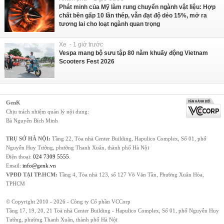
Phát minh của Mỹ làm rung chuyển ngành vật liệu: Hợp
chất bền gấp 10 lần thép, vẫn đạt độ dẻo 15%, mở ra
tương lai cho loạt ngành quan trọng
Xe - 1 giờ trước
Vespa mang bộ sưu tập 80 năm khuấy động Vietnam
Scooters Fest 2026
GenK
Chịu trách nhiệm quản lý nội dung:
Bà Nguyễn Bích Minh
TRỤ SỞ HÀ NỘI:
Tầng 22, Tòa nhà Center Building, Hapulico Complex, Số 01, phố
Nguyễn Huy Tưởng, phường Thanh Xuân, thành phố Hà Nội
Điện thoại:
024 7309 5555
.
Email:
info@genk.vn
VPĐD TẠI TP.HCM:
Tầng 4, Tòa nhà 123, số 127 Võ Văn Tần, Phường Xuân Hòa,
TPHCM
© Copyright 2010 - 2026 - Công ty Cổ phần VCCorp
Tầng 17, 19, 20, 21 Toà nhà Center Building - Hapulico Complex, Số 01, phố Nguyễn Huy
Tưởng, phường Thanh Xuân, thành phố Hà Nội