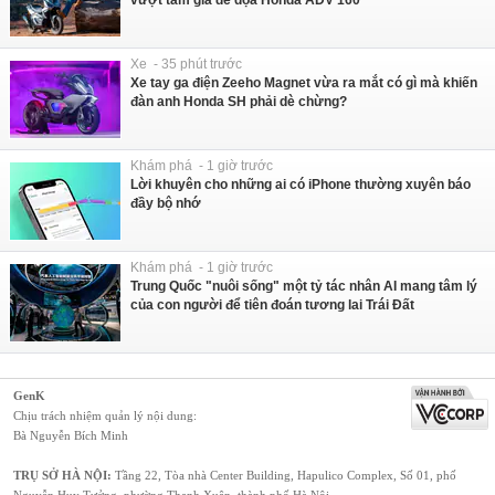
Xe - 35 phút trước
Xe tay ga điện Zeeho Magnet vừa ra mắt có gì mà khiến
đàn anh Honda SH phải dè chừng?
Khám phá - 1 giờ trước
Lời khuyên cho những ai có iPhone thường xuyên báo
đầy bộ nhớ
Khám phá - 1 giờ trước
Trung Quốc "nuôi sống" một tỷ tác nhân AI mang tâm lý
của con người để tiên đoán tương lai Trái Đất
GenK
Chịu trách nhiệm quản lý nội dung:
Bà Nguyễn Bích Minh
TRỤ SỞ HÀ NỘI:
Tầng 22, Tòa nhà Center Building, Hapulico Complex, Số 01, phố
Nguyễn Huy Tưởng, phường Thanh Xuân, thành phố Hà Nội