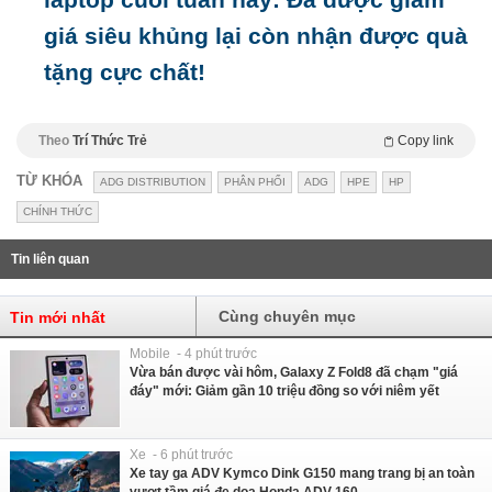
giá siêu khủng lại còn nhận được quà
tặng cực chất!
Theo
Trí Thức Trẻ
Copy link
TỪ KHÓA
ADG DISTRIBUTION
PHÂN PHỐI
ADG
HPE
HP
CHÍNH THỨC
Tin liên quan
Cùng chuyên mục
Tin mới nhất
Mobile - 4 phút trước
Vừa bán được vài hôm, Galaxy Z Fold8 đã chạm "giá
đáy" mới: Giảm gần 10 triệu đồng so với niêm yết
Xe - 6 phút trước
Xe tay ga ADV Kymco Dink G150 mang trang bị an toàn
vượt tầm giá đe dọa Honda ADV 160