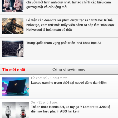
chỉ với một hình ảnh duy nhất, tái tạo chính xác biểu cảm
gương mặt và cử động môi
Lộ diện các đoạn trailer phim được tạo ra 100% bởi trí tuệ
nhân tạo, xem thử mới thấy viễn cảnh AI sắp làm 'náo loạn'
Hollywood là hoàn toàn có thật
Trung Quốc tham vọng phát triển 'nhà khoa học AI'
Cùng chuyên mục
Tin mới nhất
Đồ chơi số - 1 phút trước
Laptop gaming trong thời đại người dùng đa nhiệm
Xe - 31 phút trước
Thách thức Honda SH, xe tay ga Ý Lambretta J200 lộ
diện sở hữu phanh ABS hai kênh