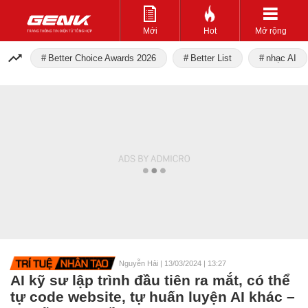
Mới
Hot
Mở rộng
Better Choice Awards 2026
Better List
nhạc AI
Nguyễn Hải
|
13/03/2024 | 13:27
AI kỹ sư lập trình đầu tiên ra mắt, có thể
tự code website, tự huấn luyện AI khác –