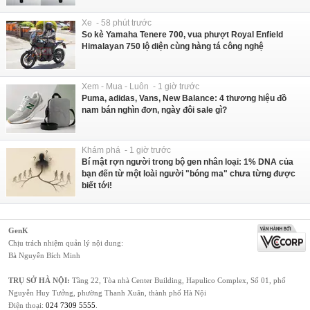
Xe - 58 phút trước
So kè Yamaha Tenere 700, vua phượt Royal Enfield
Himalayan 750 lộ diện cùng hàng tá công nghệ
Xem - Mua - Luôn - 1 giờ trước
Puma, adidas, Vans, New Balance: 4 thương hiệu đồ
nam bán nghìn đơn, ngày đôi sale gì?
Khám phá - 1 giờ trước
Bí mật rợn người trong bộ gen nhân loại: 1% DNA của
bạn đến từ một loài người "bóng ma" chưa từng được
biết tới!
GenK
Chịu trách nhiệm quản lý nội dung:
Bà Nguyễn Bích Minh
TRỤ SỞ HÀ NỘI:
Tầng 22, Tòa nhà Center Building, Hapulico Complex, Số 01, phố
Nguyễn Huy Tưởng, phường Thanh Xuân, thành phố Hà Nội
Điện thoại:
024 7309 5555
.