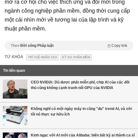
mở ra cơ hội cho việc thích ứng và đổi mới trong
ngành công nghiệp phần mềm, đồng thời cung cấp
một cái nhìn mới về tương lai của lập trình và kỹ
thuật phần mềm.
Theo
Đời sống Pháp luật
Copy link
TỪ KHÓA
TRÍ TUỆ NHÂN TẠO
KỸ SƯ PHẦN MỀM
Tin liên quan
CEO NVIDIA: Dù được phát miễn phí, chip AI của các đối
thủ cũng không cạnh tranh nổi GPU của NVIDIA
Không nghĩ có một ngày máy in cũng "đu" trend AI, và với
tôi nó thực sự hữu ích
Kinh ngạc với AI mới của Alibaba: biến bất kỳ ai thành ca sĩ