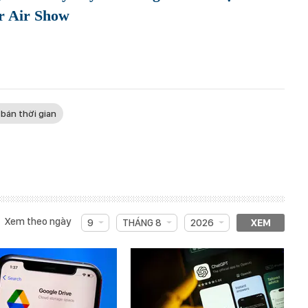
ir Air Show
 bán thời gian
Xem theo ngày
9
THÁNG 8
2026
XEM