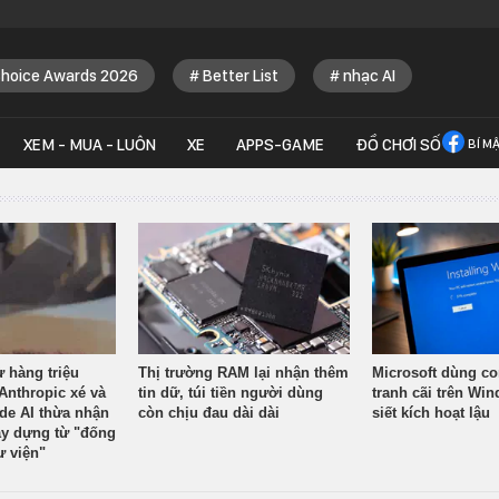
Choice Awards 2026
Better List
nhạc AI
XEM - MUA - LUÔN
XE
APPS-GAME
ĐỒ CHƠI SỐ
BÍ M
ừ hàng triệu
Thị trường RAM lại nhận thêm
Microsoft dùng co
Anthropic xé và
tin dữ, túi tiền người dùng
tranh cãi trên Wi
ude AI thừa nhận
còn chịu đau dài dài
siết kích hoạt lậu
y dựng từ "đống
ư viện"