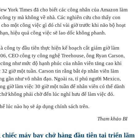
New York Times đã cho biết các công nhân của Amazon làm
i công ty mà không về nhà. Các nghiên cứu cho thấy con
a cho một công việc gì đó chỉ vài giờ trước khi não bộ hoạt
 hạn, hiệu quả công việc sẽ lao dốc không phanh.
à công ty đầu tiên thực hiện kế hoạch cắt giảm giờ làm
006, CEO công ty công nghệ Treehouse, ông Ryan Carson,
c cũng như mức độ hạnh phúc của nhân viên tăng cao khi
32 giờ một tuần. Carson tin rằng bắt ép nhân viên làm
ng gần như vô nhân đạo. Ngoài ra, tỉ phú người Mexico,
ng giờ làm việc 30 giờ một tuần để nhân viên có thể dành
chứ không phải chờ đến lúc nghỉ hưu để làm việc đó.
ể lúc nào họ sẽ áp dụng chính sách trên.
Tham khảo BI
chiếc máy bay chở hàng đầu tiên tại triển lãm