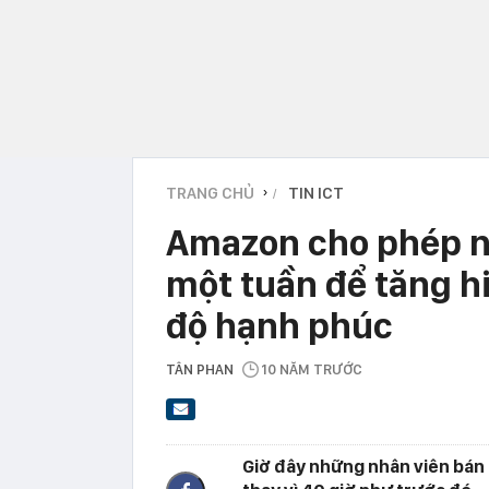
TRANG CHỦ
TIN ICT
›
Amazon cho phép nh
một tuần để tăng h
độ hạnh phúc
TÂN PHAN
10 NĂM TRƯỚC
Giờ đây những nhân viên bán t