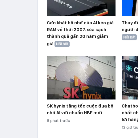
Cơn khát bộ nhớ của AI kéo giá
Thay đổ
RAM về thời 2007, xóa sạch
người d
thành quả gần 20 năm giảm
Nổi bật
giá
Nổi bật
SK hynix tăng tốc cuộc đua bộ
Chatbot
nhớ AI với chuẩn HBF mới
chất ch
lời hàn
8 phút trước
13 giờ tr