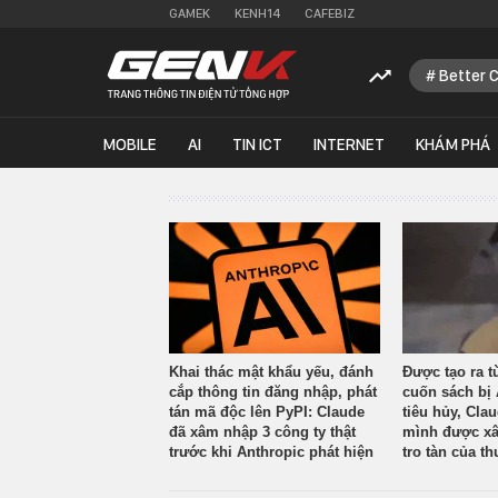
GAMEK
KENH14
CAFEBIZ
Better 
MOBILE
AI
TIN ICT
INTERNET
KHÁM PHÁ
Khai thác mật khẩu yếu, đánh
Được tạo ra t
cắp thông tin đăng nhập, phát
cuốn sách bị 
tán mã độc lên PyPI: Claude
tiêu hủy, Cla
đã xâm nhập 3 công ty thật
mình được xâ
trước khi Anthropic phát hiện
tro tàn của th