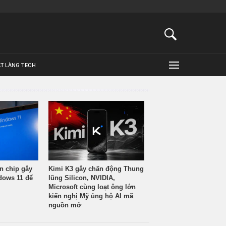
ẬT LÀNG TECH
n chip gây
Kimi K3 gây chấn động Thung
ndows 11 để
lũng Silicon, NVIDIA,
Microsoft cùng loạt ông lớn
kiến nghị Mỹ ủng hộ AI mã
nguồn mở