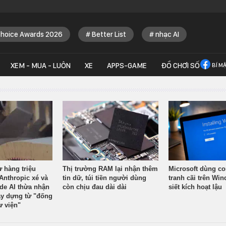
Choice Awards 2026
Better List
nhạc AI
XEM - MUA - LUÔN
XE
APPS-GAME
ĐỒ CHƠI SỐ
BÍ M
ừ hàng triệu
Thị trường RAM lại nhận thêm
Microsoft dùng co
Anthropic xé và
tin dữ, túi tiền người dùng
tranh cãi trên Wi
ude AI thừa nhận
còn chịu đau dài dài
siết kích hoạt lậu
y dựng từ "đống
ư viện"