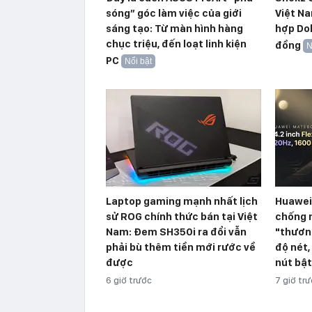
sóng” góc làm việc của giới
Việt Na
sáng tạo: Từ màn hình hàng
hợp Dol
chục triệu, đến loạt linh kiện
đồng
N
PC
Nổi bật
Laptop gaming mạnh nhất lịch
Huawei
sử ROG chính thức bán tại Việt
chống n
Nam: Đem SH350i ra đổi vẫn
"thương
phải bù thêm tiền mới rước về
độ nét,
được
nút bật
6 giờ trước
7 giờ tr