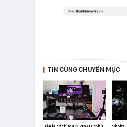
Theo
thanhnienviet.vn
TIN CÙNG CHUYÊN MỤC
Đây là cách ASUS ProArt “phủ
Shokz 