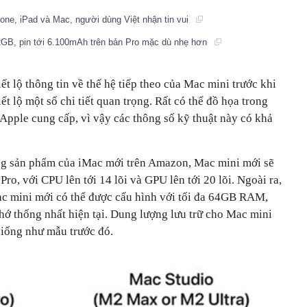
hone, iPad và Mac, người dùng Việt nhận tin vui
GB, pin tới 6.100mAh trên bản Pro mặc dù nhẹ hơn
t lộ thông tin về thế hệ tiếp theo của Mac mini trước khi
ết lộ một số chi tiết quan trọng. Rất có thể đồ họa trong
Apple cung cấp, vì vậy các thông số kỹ thuật này có khả
ang sản phẩm của iMac mới trên Amazon, Mac mini mới sẽ
ro, với CPU lên tới 14 lõi và GPU lên tới 20 lõi. Ngoài ra,
ac mini mới có thể được cấu hình với tối đa 64GB RAM,
hớ thống nhất hiện tại. Dung lượng lưu trữ cho Mac mini
 giống như mẫu trước đó.