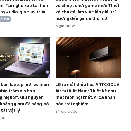
m: Tai nghe kẹp tai tích
và chuột chơi game mới: Thiết
by Audio, giá 5,99 triệu
kế cho cả làm việc lẫn giải trí,
hướng đến game thủ mới
ổi bật
5 giờ trước
 bán laptop mới có màn
LG ra mắt điều hòa ARTCOOL AI
hìn trộm xịn hơn
Air tại Việt Nam: Thiết kế như
 hiệu S": Giữ nguyên
một món nội thất, AI cá nhân
 không giảm độ sáng, có
hóa trải nghiệm
 tắt vật lý
24 giờ trước
ước