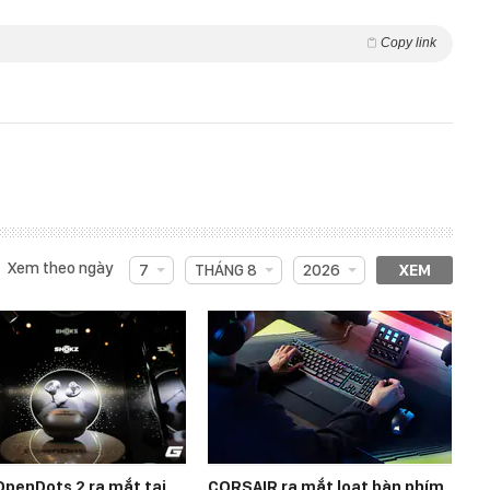
Copy link
Xem theo ngày
7
THÁNG 8
2026
XEM
OpenDots 2 ra mắt tại
CORSAIR ra mắt loạt bàn phím