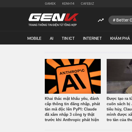
GAMEK
KENH14
CAFEBIZ
Better 
MOBILE
AI
TIN ICT
INTERNET
KHÁM PHÁ
Khai thác mật khẩu yếu, đánh
Được tạo ra t
cắp thông tin đăng nhập, phát
cuốn sách bị 
tán mã độc lên PyPI: Claude
tiêu hủy, Cla
đã xâm nhập 3 công ty thật
mình được xâ
trước khi Anthropic phát hiện
tro tàn của th