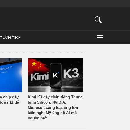
ẬT LÀNG TECH
n chip gây
Kimi K3 gây chấn động Thung
ndows 11 để
lũng Silicon, NVIDIA,
Microsoft cùng loạt ông lớn
kiến nghị Mỹ ủng hộ AI mã
nguồn mở