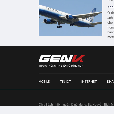
Khá
Ở th
anh 
cho 
trọn
hành
mét/
MOBILE
TIN ICT
INTERNET
KHÁ
Chịu trách nhiệm quản lý nội dung: Bà Nguyễn Bích M
TRỤ SỞ HÀ NỘI:
Tầng 22, Tòa nhà Center Building, 
Huy Tưởng, phường Thanh Xuân, thành phố Hà Nội