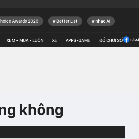
Choice Awards 2026
Better List
nhạc AI
XEM - MUA - LUÔN
XE
APPS-GAME
ĐỒ CHƠI SỐ
BÍ M
àng không