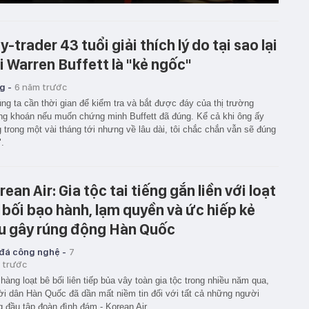
y-trader 43 tuổi giải thích lý do tại sao lại
i Warren Buffett là "kẻ ngốc"
g -
6 năm trước
ng ta cần thời gian để kiểm tra và bắt được đáy của thị trường
g khoán nếu muốn chứng minh Buffett đã đúng. Kể cả khi ông ấy
 trong một vài tháng tới nhưng về lâu dài, tôi chắc chắn vẫn sẽ đúng
.
rean Air: Gia tộc tai tiếng gắn liền với loạt
 bối bạo hành, lạm quyền và ức hiếp kẻ
u gây rúng động Hàn Quốc
 đá công nghệ -
7
 trước
hàng loạt bê bối liên tiếp bủa vây toàn gia tộc trong nhiều năm qua,
i dân Hàn Quốc đã dần mất niềm tin đối với tất cả những người
 đầu tập đoàn đình đám - Korean Air.