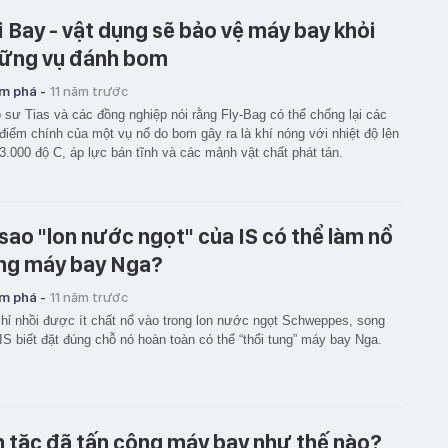
i Bay - vật dụng sẽ bảo vệ máy bay khỏi
ững vụ đánh bom
m phá -
11 năm trước
 sư Tias và các đồng nghiệp nói rằng Fly-Bag có thể chống lại các
điểm chính của một vụ nổ do bom gây ra là khí nóng với nhiệt độ lên
3.000 độ C, áp lực bán tĩnh và các mảnh vật chất phát tán.
 sao "lon nước ngọt" của IS có thể làm nổ
ng máy bay Nga?
m phá -
11 năm trước
hỉ nhồi được ít chất nổ vào trong lon nước ngọt Schweppes, song
IS biết đặt đúng chỗ nó hoàn toàn có thể “thổi tung” máy bay Nga.
n tặc đã tấn công máy bay như thế nào?