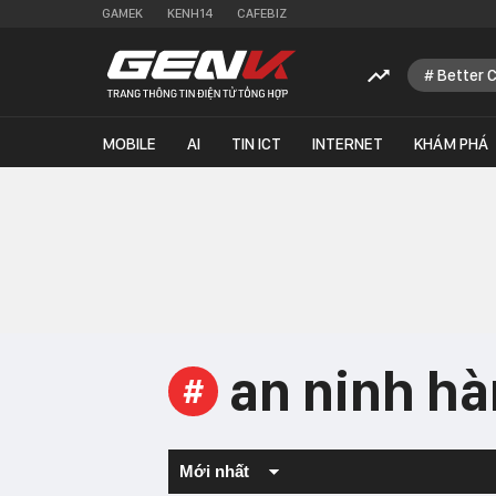
GAMEK
KENH14
CAFEBIZ
Better 
MOBILE
AI
TIN ICT
INTERNET
KHÁM PHÁ
an ninh h
#
Mới nhất