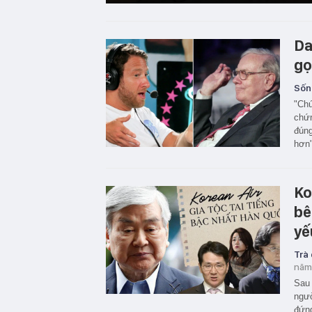
Da
gọ
Sốn
"Chú
chứn
đúng
hơn"
Ko
bê
yế
Trà
năm
Sau 
ngườ
đứng