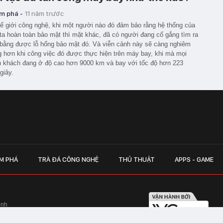
m phá -
11 năm trước
ế giới công nghệ, khi một người nào đó đảm bảo rằng hệ thống của
ta hoàn toàn bảo mật thì mặt khác, đã có người đang cố gắng tìm ra
bằng được lỗ hổng bảo mật đó. Và viễn cảnh này sẽ càng nghiêm
g hơn khi công việc đó được thực hiện trên máy bay, khi mà mọi
 khách đang ở độ cao hơn 9000 km và bay với tốc độ hơn 223
giây.
M PHÁ
TRÀ ĐÁ CÔNG NGHỆ
THỦ THUẬT
APPS - GAME
inh
Hapulico Complex, Số 01, phố Nguyễn