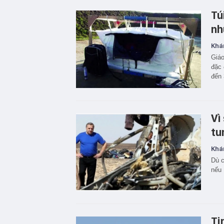
Tú
nh
Khá
Giáo
đặc 
đến 
Vì
tu
Khá
Dù c
nếu 
Ti