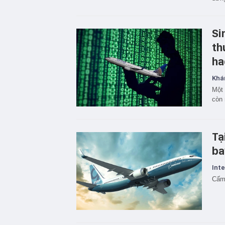
Si
th
ha
Khá
Một 
còn 
Tạ
ba
Inte
Cấm 