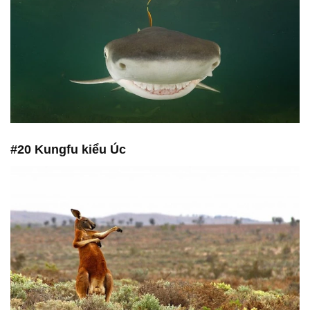
#20 Kungfu kiểu Úc