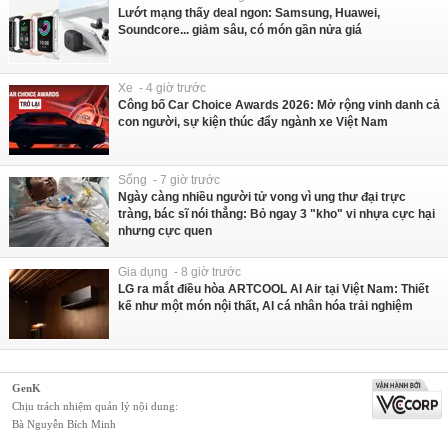
Lướt mạng thấy deal ngon: Samsung, Huawei,
Soundcore... giảm sâu, có món gần nửa giá
Xe - 4 giờ trước
Công bố Car Choice Awards 2026: Mở rộng vinh danh cả
con người, sự kiện thúc đẩy ngành xe Việt Nam
Sống - 7 giờ trước
Ngày càng nhiều người tử vong vì ung thư đại trực
tràng, bác sĩ nói thẳng: Bỏ ngay 3 "kho" vi nhựa cực hại
nhưng cực quen
Gia dụng - 8 giờ trước
LG ra mắt điều hòa ARTCOOL AI Air tại Việt Nam: Thiết
kế như một món nội thất, AI cá nhân hóa trải nghiệm
GenK
Chịu trách nhiệm quản lý nội dung:
Bà Nguyễn Bích Minh