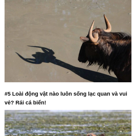
#5 Loài động vật nào luôn sống lạc quan và vui
vẻ? Rái cá biển!