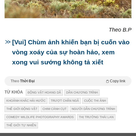
Theo B.P
[Vui] Chùm ảnh khiến bạn bị cuốn vào
vòng xoáy của sự hoàn hảo, xem
xong vui sướng không tả xiết
Theo
Thời Đại
Copy link
TỪ KHÓA
ĐỘNG VẬT HOANG DÃ
DẪN CHƯƠNG TRÌNH
KHOẢNH KHẮC HÀI HƯỚC
TRƯỢT CHÂN NGÃ
CUỘC THI ẢNH
THẾ GIỚI ĐỘNG VẬT
CHIM CÁNH CỤT
NGƯỜI DẪN CHƯƠNG TRÌNH
COMEDY WILDLIFE PHOTOGRAPHY AWARDS
THỊ TRƯỜNG THÁI LAN
THẾ GIỚI TỰ NHIÊN