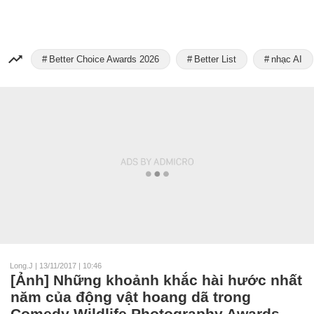
Better Choice Awards 2026
Better List
nhạc AI
Long.J
|
13/11/2017 | 10:46
[Ảnh] Những khoảnh khắc hài hước nhất
năm của động vật hoang dã trong
Comedy Wildlife Photography Awards