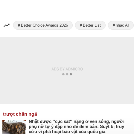
Better Choice Awards 2026
Better List
nhạc AI
trượt chân ngã
Nhặt được ''cục sắt'' nặng ở ven sông, người
phụ nữ tự ý đập nhỏ để đem bán: Suýt bị truy
cứu vì phá hoại bảo vật của quốc gia