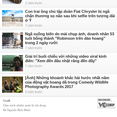
2 năm trước
Con trai ông chủ tập đoàn Fiat Chrysler bị ngã
chấn thương sọ não sau khi selfie trên tượng đài
ở Ý
7 năm trước
Ngã xuống biển do mải chụp ảnh, doanh nhân 53
tuổi bỗng thành "Robinson trên đảo hoang"
trong 2 ngày rưỡi
7 năm trước
Giải trí buổi chiều với những video viral kinh
điển: "Xem đến đâu nhặt răng đến đấy"
7 năm trước
[Ảnh] Những khoảnh khắc hài hước nhất năm
của động vật hoang dã trong Comedy Wildlife
Photography Awards 2017
8 năm trước
GenK
Chịu trách nhiệm quản lý nội dung:
Bà Nguyễn Bích Minh