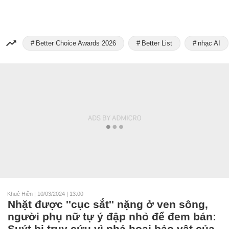
Better Choice Awards 2026
Better List
nhạc AI
Khuê Hiền
|
10/03/2024 | 13:00
Nhặt được ''cục sắt'' nặng ở ven sông,
người phụ nữ tự ý đập nhỏ để đem bán:
Suýt bị truy cứu vì phá hoại bảo vật của