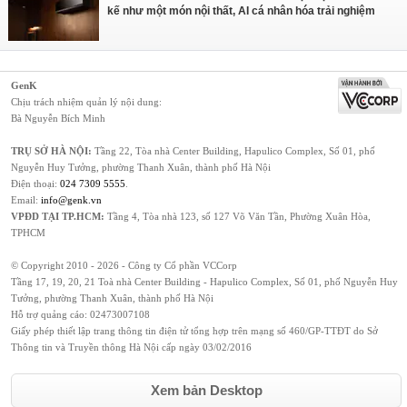
kế như một món nội thất, AI cá nhân hóa trải nghiệm
GenK
Chịu trách nhiệm quản lý nội dung:
Bà Nguyễn Bích Minh
TRỤ SỞ HÀ NỘI:
Tầng 22, Tòa nhà Center Building, Hapulico Complex, Số 01, phố
Nguyễn Huy Tưởng, phường Thanh Xuân, thành phố Hà Nội
Điện thoại:
024 7309 5555
.
Email:
info@genk.vn
VPĐD TẠI TP.HCM:
Tầng 4, Tòa nhà 123, số 127 Võ Văn Tần, Phường Xuân Hòa,
TPHCM
© Copyright 2010 - 2026 - Công ty Cổ phần VCCorp
Tầng 17, 19, 20, 21 Toà nhà Center Building - Hapulico Complex, Số 01, phố Nguyễn Huy
Tưởng, phường Thanh Xuân, thành phố Hà Nội
Hỗ trợ quảng cáo:
02473007108
Giấy phép thiết lập trang thông tin điện tử tổng hợp trên mạng số 460/GP-TTĐT do Sở
Thông tin và Truyền thông Hà Nội cấp ngày 03/02/2016
Xem bản Desktop