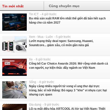
Cùng chuyên mục
Tin mới nhất
Tin ICT - 4 giờ trước
Ba nhà sản xuất RAM lớn nhất thế giới đã bán hết sạch
hàng cho cả năm 2027
Xem - Mua - Luôn - 5 giờ trước
Lướt mạng thấy deal ngon: Samsung, Huawei,
Soundcore... giảm sâu, có món gần nửa giá
Xe - 6 giờ trước
Công bố Car Choice Awards 2026: Mở rộng vinh danh cả
con người, sự kiện thúc đẩy ngành xe Việt Nam
Sống - 8 giờ trước
Ngày càng nhiều người tử vong vì ung thư đại trực
tràng, bác sĩ nói thẳng: Bỏ ngay 3 "kho" vi nhựa cực hại
nhưng cực quen
Gia dụng - 9 giờ trước
LG ra mắt điều hòa ARTCOOL AI Air tại Việt Nam: Thiết