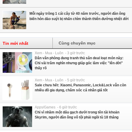
Mỗi ngày trồng 1 cái cây từ 40 năm trước, người đàn ông
biến hòn đảo suýt bị nhấn chìm thành thiên đường nhiệt đới
Cùng chuyên mục
Tin mới nhất
Xem - Mua - Luôn - 3 giờ trước
Dân văn phòng đang tranh thủ săn deal loạt món này:
Chỉ vài trăm nghìn nhưng giúp góc làm việc "lên đời"
thấy rõ
Xem - Mua - Luôn - 5 giờ trước
Sale chưa hết: Xiaomi, Panasonic, Lock&Lock vẫn còn
nhiều đồ gia dụng, chăm sóc cá nhân giá tốt
Apps/Games - 6 giờ trước
Chỉ vì nhầm một dấu gạch dưới trong tên tài khoản
Skyrim, người đàn ông vô tội phải ngồi tù 18 tháng