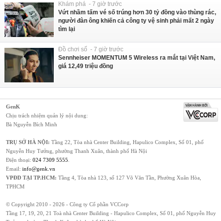
Khám phá - 7 giờ trước
Vứt nhầm tấm vé số trúng hơn 30 tỷ đồng vào thùng rác,
người đàn ông khiến cả công ty vệ sinh phải mất 2 ngày
tìm lại
Đồ chơi số - 7 giờ trước
Sennheiser MOMENTUM 5 Wireless ra mắt tại Việt Nam,
giá 12,49 triệu đồng
GenK
Chịu trách nhiệm quản lý nội dung:
Bà Nguyễn Bích Minh
TRỤ SỞ HÀ NỘI:
Tầng 22, Tòa nhà Center Building, Hapulico Complex, Số 01, phố
Nguyễn Huy Tưởng, phường Thanh Xuân, thành phố Hà Nội
Điện thoại:
024 7309 5555
.
Email:
info@genk.vn
VPĐD TẠI TP.HCM:
Tầng 4, Tòa nhà 123, số 127 Võ Văn Tần, Phường Xuân Hòa,
TPHCM
© Copyright 2010 - 2026 - Công ty Cổ phần VCCorp
Tầng 17, 19, 20, 21 Toà nhà Center Building - Hapulico Complex, Số 01, phố Nguyễn Huy