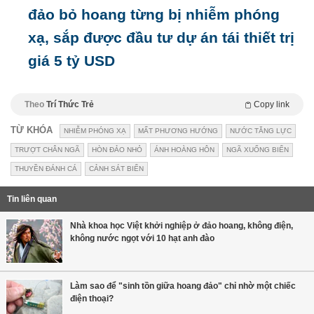
đảo bỏ hoang từng bị nhiễm phóng
xạ, sắp được đầu tư dự án tái thiết trị
giá 5 tỷ USD
Theo
Trí Thức Trẻ
Copy link
TỪ KHÓA
NHIỄM PHÓNG XẠ
MẤT PHƯƠNG HƯỚNG
NƯỚC TĂNG LỰC
TRƯỢT CHÂN NGÃ
HÒN ĐẢO NHỎ
ÁNH HOÀNG HÔN
NGÃ XUỐNG BIỂN
THUYỀN ĐÁNH CÁ
CẢNH SÁT BIỂN
Tin liên quan
Nhà khoa học Việt khởi nghiệp ở đảo hoang, không điện,
không nước ngọt với 10 hạt anh đào
Làm sao để "sinh tồn giữa hoang đảo" chỉ nhờ một chiếc
điện thoại?