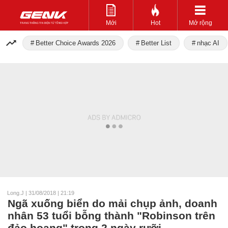
Mới
Hot
Mở rộng
Better Choice Awards 2026
Better List
nhạc AI
Long.J
|
31/08/2018 | 21:19
Ngã xuống biển do mải chụp ảnh, doanh
nhân 53 tuổi bỗng thành "Robinson trên
đảo hoang" trong 2 ngày rưỡi