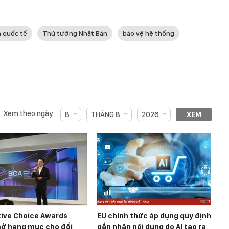
n quốc tế
Thủ tướng Nhật Bản
bảo vệ hệ thống
Xem theo ngày
8
THÁNG 8
2026
XEM
tive Choice Awards
EU chính thức áp dụng quy định
ở hạng mục cho đổi
gắn nhãn nội dung do AI tạo ra