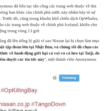
ymous đã liên tục tấn công các trang web thuộc về thủ
hòng ban khác của chính phủ nước này nhằm bày tỏ sự
y. Trước đó, cũng trong khuôn khổ chiến dịch OpWhales,
o các trang web thuộc về chính phủ Iceland, khiến cho
ộng trong vòng 13 giờ.
g đã lên tiếng lý giải vì sao Nissan lại bị chọn làm mục
ột tập đoàn lớn tại Nhật Bản, và chúng tôi đã chọn các
hức về hành động giết hại cá voi và cá heo tại Taiji, do
ểm duyệt các tin tức này
", một thành viên Anonymous