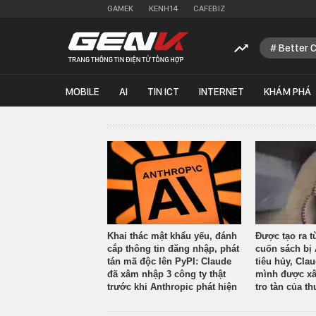
GAMEK
KENH14
CAFEBIZ
Better 
MOBILE
AI
TIN ICT
INTERNET
KHÁM PHÁ
Khai thác mật khẩu yếu, đánh
Được tạo ra t
cắp thông tin đăng nhập, phát
cuốn sách bị 
tán mã độc lên PyPI: Claude
tiêu hủy, Cla
đã xâm nhập 3 công ty thật
mình được xâ
trước khi Anthropic phát hiện
tro tàn của th