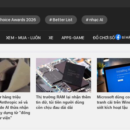
Choice Awards 2026
Better List
nhạc AI
XEM - MUA - LUÔN
XE
APPS-GAME
ĐỒ CHƠI SỐ
BÍ M
ừ hàng triệu
Thị trường RAM lại nhận thêm
Microsoft dùng co
Anthropic xé và
tin dữ, túi tiền người dùng
tranh cãi trên Wi
ude AI thừa nhận
còn chịu đau dài dài
siết kích hoạt lậu
y dựng từ "đống
ư viện"