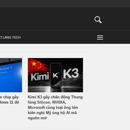
ẬT LÀNG TECH
n chip gây
Kimi K3 gây chấn động Thung
ndows 11 để
lũng Silicon, NVIDIA,
Microsoft cùng loạt ông lớn
kiến nghị Mỹ ủng hộ AI mã
nguồn mở