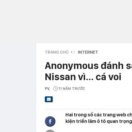
TRANG CHỦ
INTERNET
›
Anonymous đánh sậ
Nissan vì... cá voi
PV
,
11 NĂM TRƯỚC
Hai trong số các trang web c
kiện triển lãm ô tô quan trọng