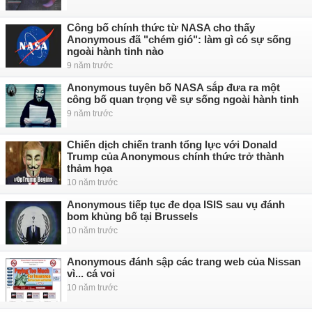
Công bố chính thức từ NASA cho thấy
Anonymous đã "chém gió": làm gì có sự sống
ngoài hành tinh nào
9 năm trước
Anonymous tuyên bố NASA sắp đưa ra một
công bố quan trọng về sự sống ngoài hành tinh
9 năm trước
Chiến dịch chiến tranh tổng lực với Donald
Trump của Anonymous chính thức trở thành
thảm họa
10 năm trước
Anonymous tiếp tục đe dọa ISIS sau vụ đánh
bom khủng bố tại Brussels
10 năm trước
Anonymous đánh sập các trang web của Nissan
vì... cá voi
10 năm trước