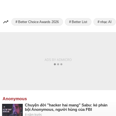
Better Choice Awards 2026
Better List
nhạc AI
Anonymous
Chuyện đời "hacker hai mang" Sabu: kẻ phản
bội Anonymous, người hùng của FBI
8 năm trước