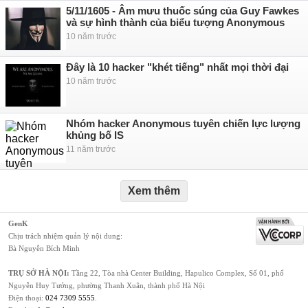
5/11/1605 - Âm mưu thuốc súng của Guy Fawkes
và sự hình thành của biểu tượng Anonymous
10 năm trước
Đây là 10 hacker "khét tiếng" nhất mọi thời đại
10 năm trước
Nhóm hacker Anonymous tuyên chiến lực lượng
khủng bố IS
11 năm trước
Xem thêm
GenK
Chịu trách nhiệm quản lý nội dung:
Bà Nguyễn Bích Minh
TRỤ SỞ HÀ NỘI:
Tầng 22, Tòa nhà Center Building, Hapulico Complex, Số 01, phố
Nguyễn Huy Tưởng, phường Thanh Xuân, thành phố Hà Nội
Điện thoại:
024 7309 5555
.