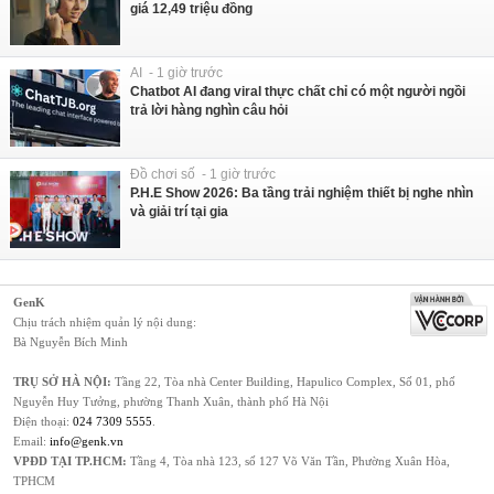
giá 12,49 triệu đồng
AI - 1 giờ trước
Chatbot AI đang viral thực chất chỉ có một người ngồi
trả lời hàng nghìn câu hỏi
Đồ chơi số - 1 giờ trước
P.H.E Show 2026: Ba tầng trải nghiệm thiết bị nghe nhìn
và giải trí tại gia
GenK
Chịu trách nhiệm quản lý nội dung:
Bà Nguyễn Bích Minh
TRỤ SỞ HÀ NỘI:
Tầng 22, Tòa nhà Center Building, Hapulico Complex, Số 01, phố
Nguyễn Huy Tưởng, phường Thanh Xuân, thành phố Hà Nội
Điện thoại:
024 7309 5555
.
Email:
info@genk.vn
VPĐD TẠI TP.HCM:
Tầng 4, Tòa nhà 123, số 127 Võ Văn Tần, Phường Xuân Hòa,
TPHCM