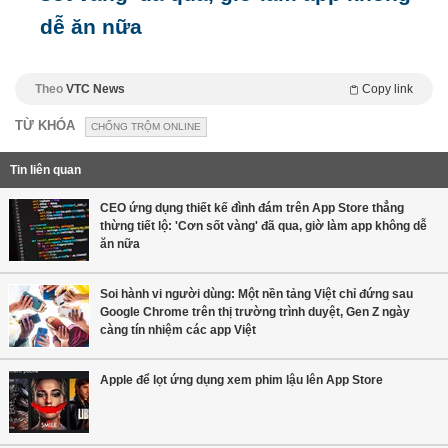
dễ ăn nữa
Theo
VTC News
Copy link
TỪ KHÓA
CHỐNG TRỘM ONLINE
Tin liên quan
CEO ứng dụng thiết kế đình đám trên App Store thẳng
thừng tiết lộ: 'Cơn sốt vàng' đã qua, giờ làm app không dễ
ăn nữa
Soi hành vi người dùng: Một nền tảng Việt chỉ đứng sau
Google Chrome trên thị trường trình duyệt, Gen Z ngày
càng tín nhiệm các app Việt
Apple để lọt ứng dụng xem phim lậu lên App Store