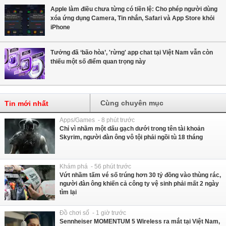
Apple làm điều chưa từng có tiền lệ: Cho phép người dùng
xóa ứng dụng Camera, Tin nhắn, Safari và App Store khỏi
iPhone
Tưởng đã ‘bão hòa’, 'rừng' app chat tại Việt Nam vẫn còn
thiếu một số điểm quan trọng này
Cùng chuyên mục
Tin mới nhất
Apps/Games - 8 phút trước
Chỉ vì nhầm một dấu gạch dưới trong tên tài khoản
Skyrim, người đàn ông vô tội phải ngồi tù 18 tháng
Khám phá - 56 phút trước
Vứt nhầm tấm vé số trúng hơn 30 tỷ đồng vào thùng rác,
người đàn ông khiến cả công ty vệ sinh phải mất 2 ngày
tìm lại
Đồ chơi số - 1 giờ trước
Sennheiser MOMENTUM 5 Wireless ra mắt tại Việt Nam,