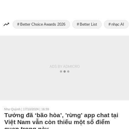
Better Choice Awards 2026
Better List
nhạc AI
Như Quỳnh
|
17/10/2024 | 16:39
Tưởng đã ‘bão hòa’, 'rừng' app chat tại
Việt Nam vẫn còn thiếu một số điểm
quan trọng này