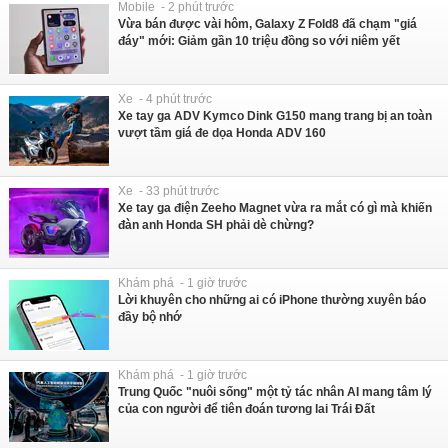
Mobile - 2 phút trước
Vừa bán được vài hôm, Galaxy Z Fold8 đã chạm "giá
đáy" mới: Giảm gần 10 triệu đồng so với niêm yết
Xe - 4 phút trước
Xe tay ga ADV Kymco Dink G150 mang trang bị an toàn
vượt tầm giá đe dọa Honda ADV 160
Xe - 33 phút trước
Xe tay ga điện Zeeho Magnet vừa ra mắt có gì mà khiến
đàn anh Honda SH phải dè chừng?
Khám phá - 1 giờ trước
Lời khuyên cho những ai có iPhone thường xuyên báo
đầy bộ nhớ
Khám phá - 1 giờ trước
Trung Quốc "nuôi sống" một tỷ tác nhân AI mang tâm lý
của con người để tiên đoán tương lai Trái Đất